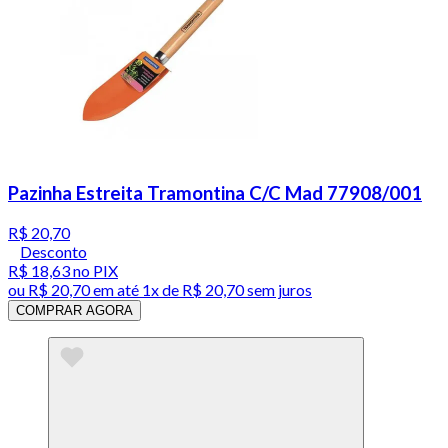
Pazinha Estreita Tramontina C/C Mad 77908/001
R$ 20,70
Desconto
R$ 18,63
no PIX
ou
R$ 20,70
em até 1x de
R$ 20,70
sem juros
COMPRAR AGORA