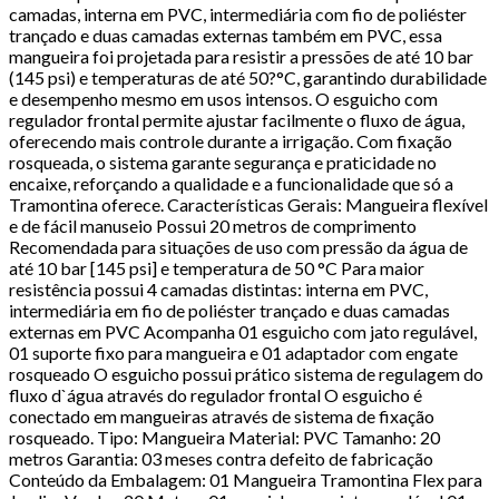
camadas, interna em PVC, intermediária com fio de poliéster
trançado e duas camadas externas também em PVC, essa
mangueira foi projetada para resistir a pressões de até 10 bar
(145 psi) e temperaturas de até 50?°C, garantindo durabilidade
e desempenho mesmo em usos intensos. O esguicho com
regulador frontal permite ajustar facilmente o fluxo de água,
oferecendo mais controle durante a irrigação. Com fixação
rosqueada, o sistema garante segurança e praticidade no
encaixe, reforçando a qualidade e a funcionalidade que só a
Tramontina oferece. Características Gerais: Mangueira flexível
e de fácil manuseio Possui 20 metros de comprimento
Recomendada para situações de uso com pressão da água de
até 10 bar [145 psi] e temperatura de 50 °C Para maior
resistência possui 4 camadas distintas: interna em PVC,
intermediária em fio de poliéster trançado e duas camadas
externas em PVC Acompanha 01 esguicho com jato regulável,
01 suporte fixo para mangueira e 01 adaptador com engate
rosqueado O esguicho possui prático sistema de regulagem do
fluxo d`água através do regulador frontal O esguicho é
conectado em mangueiras através de sistema de fixação
rosqueado. Tipo: Mangueira Material: PVC Tamanho: 20
metros Garantia: 03 meses contra defeito de fabricação
Conteúdo da Embalagem: 01 Mangueira Tramontina Flex para