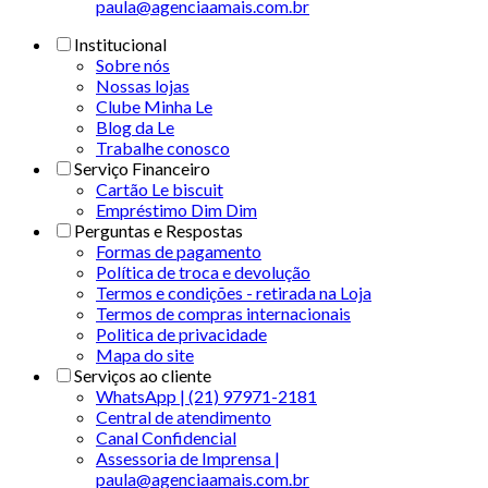
paula@agenciaamais.com.br
Institucional
Sobre nós
Nossas lojas
Clube Minha Le
Blog da Le
Trabalhe conosco
Serviço Financeiro
Cartão Le biscuit
Empréstimo Dim Dim
Perguntas e Respostas
Formas de pagamento
Política de troca e devolução
Termos e condições - retirada na Loja
Termos de compras internacionais
Politica de privacidade
Mapa do site
Serviços ao cliente
WhatsApp | (21) 97971-2181
Central de atendimento
Canal Confidencial
Assessoria de Imprensa |
paula@agenciaamais.com.br