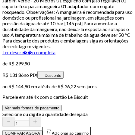
Jardim Verde - 20 Metros 01 esguicho com jato regulável 01
suporte fixo para mangueira 01 adaptador com engate
rosqueado. Observações: A mangueira é recomendada para uso
doméstico ou profissional na jardinagem, em situações com
pressão da água de até 10 bar [145 psi] Para aumentar a
durabilidade da mangueira, não deixá-la exposta ao sol após o
uso A temperatura máxima de trabalho da água deve ser 50 °C
Para descarte dos produtos e embalagens siga as orientações
de reciclagem vigentes.
Ler descri��o completa
de
R$ 299,90
R$ 131,86
no PIX
Desconto
ou
R$ 144,90
em até
4x de R$ 36,22 sem juros
Parcele em até
4
x com o cartão
Le Biscuit
Ver mais formas de pagamento
Selecione ou digite a quantidade desejada
COMPRAR AGORA
Adicionar ao carrinho