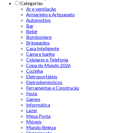
Categorias
Ar e ventilação
Armarinho e Artesanato
Automotivo
Bar
Bebê
Bomboniere
Brinquedos
Casa Inteligente
Cama e banho
Celulares e Telefonia
Copa do Mundo 2026
Cozinha
Eletroportáteis
Eletrodomésticos
Ferramentas e Construção
Festa
Games
Informática
Lazer
Mesa Posta
Móveis
Mundo Beleza
Organização