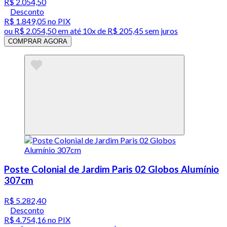
R$ 2.054,50
Desconto
R$ 1.849,05
no PIX
ou
R$ 2.054,50
em até
10x de R$ 205,45 sem juros
COMPRAR AGORA
Poste Colonial de Jardim Paris 02 Globos Alumínio
307cm
R$ 5.282,40
Desconto
R$ 4.754,16
no PIX