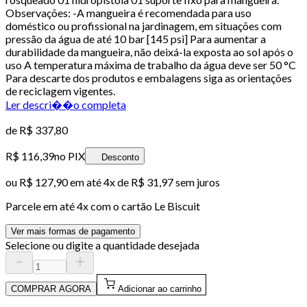
Observações: -A mangueira é recomendada para uso
doméstico ou profissional na jardinagem, em situações com
pressão da água de até 10 bar [145 psi] Para aumentar a
durabilidade da mangueira, não deixá-la exposta ao sol após o
uso A temperatura máxima de trabalho da água deve ser 50 °C
Para descarte dos produtos e embalagens siga as orientações
de reciclagem vigentes.
Ler descri��o completa
de
R$ 337,80
R$ 116,39
no PIX
Desconto
ou
R$ 127,90
em até
4x de R$ 31,97 sem juros
Parcele em até
4
x com o cartão
Le Biscuit
Ver mais formas de pagamento
Selecione ou digite a quantidade desejada
COMPRAR AGORA
Adicionar ao carrinho