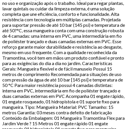
no uso e organização após o trabalho. Ideal para regar plantas,
lavar quintais ou cuidar da limpeza externa, é uma solução
completa que une eficiência, conforto e funcionalidade. Alta
resistência com tecnologia em múltiplas camadas. Projetada
para suportar pressão de até 10 bar (145 psi) e temperatura de
até 50?°C, essa mangueira conta com uma construção robusta
de 4 camadas: uma interna em PVC, uma intermediária em fio
de poliéster trançado e duas camadas externas em PVC. Esse
reforço garante maior durabilidade e resistência ao desgaste,
mesmo em uso frequente. Com a qualidade reconhecida da
Tramontina, você tem em mãos um produto confiável e pronto
para as exigências do dia a dia no jardim. Características
Gerais: Mangueira flexível e de fácil manuseio Possui 15
metros de comprimento Recomendada para situações de uso
com pressão da água de até 10 bar [145 psi] e temperatura de
50 °C Para maior resistência possui 4 camadas distintas:
interna em PVC, intermediária em fio de poliéster trançado e
duas camadas externas em PVC Acompanha 01 engate rápido,
01 engate rosqueado, 01 hidropistola e 01 suporte fixo para
mangueira. Tipo: Mangueira Material: PVC Tamanho: 15
metros Garantia: 03 meses contra defeito de fabricação
Conteúdo da Embalagem: 01 Mangueira Tramontina Flex para
Jardim Verde ? 15 Metros 01 engate rápido 01 engate
rosqueado 01 hidropistola 01 suporte fixo para mangueira.