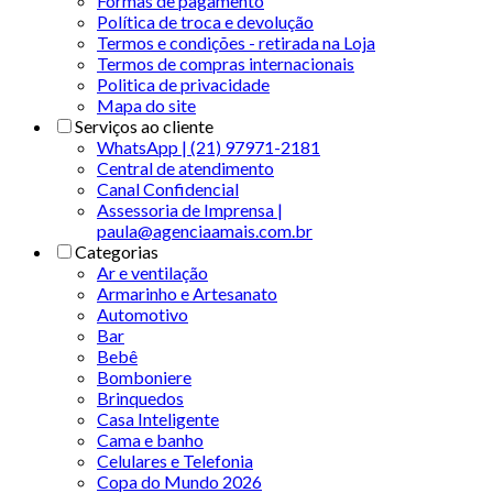
Formas de pagamento
Política de troca e devolução
Termos e condições - retirada na Loja
Termos de compras internacionais
Politica de privacidade
Mapa do site
Serviços ao cliente
WhatsApp | (21) 97971-2181
Central de atendimento
Canal Confidencial
Assessoria de Imprensa |
paula@agenciaamais.com.br
Categorias
Ar e ventilação
Armarinho e Artesanato
Automotivo
Bar
Bebê
Bomboniere
Brinquedos
Casa Inteligente
Cama e banho
Celulares e Telefonia
Copa do Mundo 2026