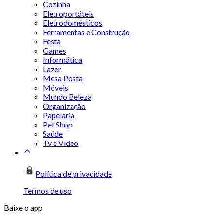
Cozinha
Eletroportáteis
Eletrodomésticos
Ferramentas e Construção
Festa
Games
Informática
Lazer
Mesa Posta
Móveis
Mundo Beleza
Organização
Papelaria
Pet Shop
Saúde
Tv e Vídeo
Política de privacidade
Termos de uso
Baixe o app