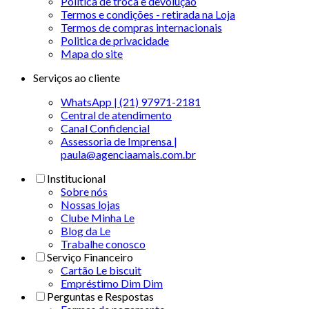
Política de troca e devolução
Termos e condições - retirada na Loja
Termos de compras internacionais
Politica de privacidade
Mapa do site
Serviços ao cliente
WhatsApp | (21) 97971-2181
Central de atendimento
Canal Confidencial
Assessoria de Imprensa |
paula@agenciaamais.com.br
Institucional
Sobre nós
Nossas lojas
Clube Minha Le
Blog da Le
Trabalhe conosco
Serviço Financeiro
Cartão Le biscuit
Empréstimo Dim Dim
Perguntas e Respostas