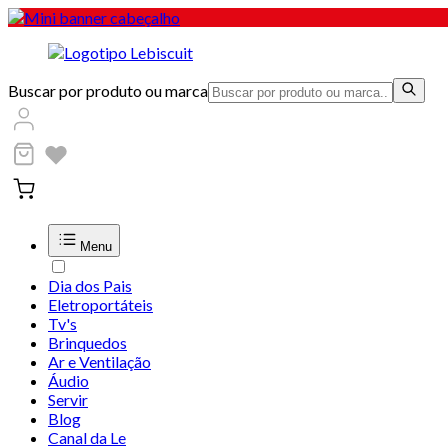
Buscar por produto ou marca
Menu
Dia dos Pais
Eletroportáteis
Tv's
Brinquedos
Ar e Ventilação
Áudio
Servir
Blog
Canal da Le