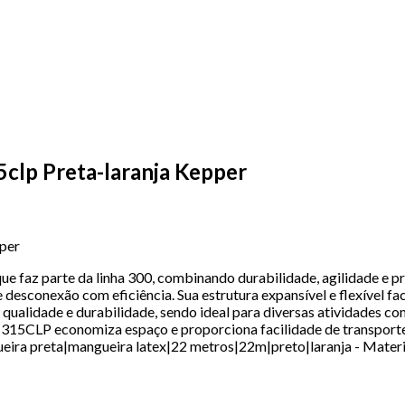
clp Preta-laranja Kepper
per
faz parte da linha 300, combinando durabilidade, agilidade e p
 desconexão com eficiência. Sua estrutura expansível e flexível fac
a qualidade e durabilidade, sendo ideal para diversas atividades c
a KM315CLP economiza espaço e proporciona facilidade de transp
 preta|mangueira latex|22 metros|22m|preto|laranja - Material: 