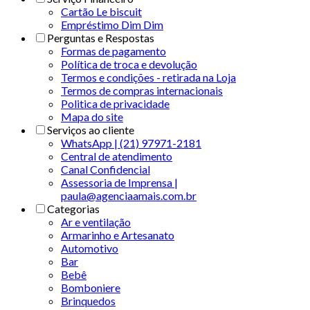
Cartão Le biscuit
Empréstimo Dim Dim
Perguntas e Respostas
Formas de pagamento
Política de troca e devolução
Termos e condições - retirada na Loja
Termos de compras internacionais
Politica de privacidade
Mapa do site
Serviços ao cliente
WhatsApp | (21) 97971-2181
Central de atendimento
Canal Confidencial
Assessoria de Imprensa |
paula@agenciaamais.com.br
Categorias
Ar e ventilação
Armarinho e Artesanato
Automotivo
Bar
Bebê
Bomboniere
Brinquedos