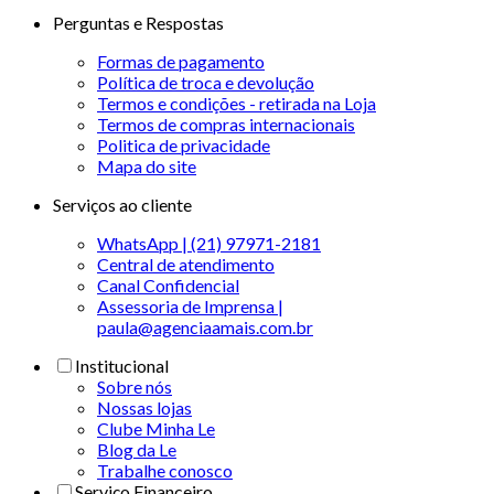
Perguntas e Respostas
Formas de pagamento
Política de troca e devolução
Termos e condições - retirada na Loja
Termos de compras internacionais
Politica de privacidade
Mapa do site
Serviços ao cliente
WhatsApp | (21) 97971-2181
Central de atendimento
Canal Confidencial
Assessoria de Imprensa |
paula@agenciaamais.com.br
Institucional
Sobre nós
Nossas lojas
Clube Minha Le
Blog da Le
Trabalhe conosco
Serviço Financeiro