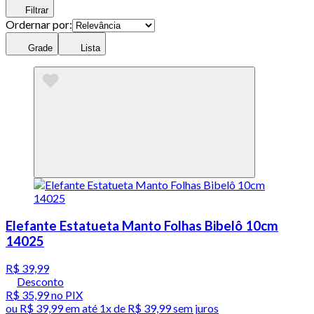
Filtrar
Ordernar por:
Grade
Lista
Elefante Estatueta Manto Folhas Bibelô 10cm
14025
R$ 39,99
Desconto
R$ 35,99
no PIX
ou
R$ 39,99
em até 1x de
R$ 39,99
sem juros