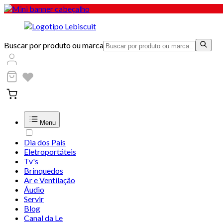
Buscar por produto ou marca
Menu
Dia dos Pais
Eletroportáteis
Tv's
Brinquedos
Ar e Ventilação
Áudio
Servir
Blog
Canal da Le