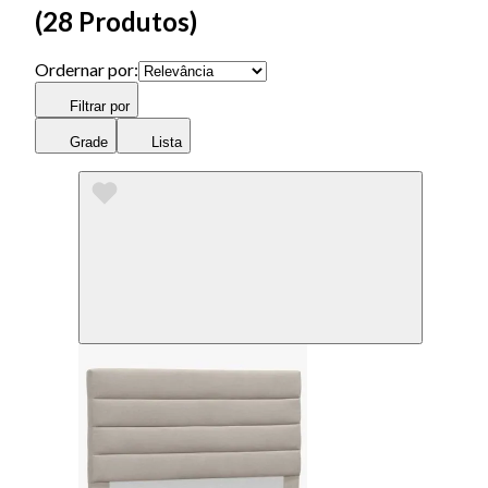
(
28 Produtos
)
Ordernar por:
Filtrar por
Grade
Lista