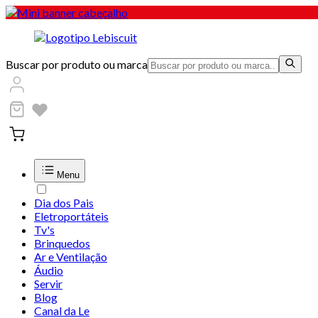
Buscar por produto ou marca
Menu
Dia dos Pais
Eletroportáteis
Tv's
Brinquedos
Ar e Ventilação
Áudio
Servir
Blog
Canal da Le