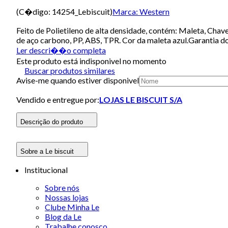
(C�digo:
14254_Lebiscuit
)
Marca:
Western
Feito de Polietileno de alta densidade, contém: Maleta, Cha
de aço carbono, PP, ABS, TPR. Cor da maleta azul.Garantia 
Ler descri��o completa
Este produto está indisponivel no momento
Buscar produtos similares
Avise-me quando estiver disponivel
Vendido e entregue por:
LOJAS LE BISCUIT S/A
Descrição do produto
Sobre a Le biscuit
Institucional
Sobre nós
Nossas lojas
Clube Minha Le
Blog da Le
Trabalhe conosco