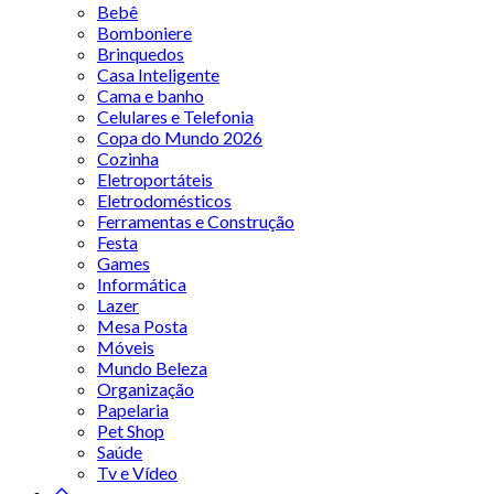
Bebê
Bomboniere
Brinquedos
Casa Inteligente
Cama e banho
Celulares e Telefonia
Copa do Mundo 2026
Cozinha
Eletroportáteis
Eletrodomésticos
Ferramentas e Construção
Festa
Games
Informática
Lazer
Mesa Posta
Móveis
Mundo Beleza
Organização
Papelaria
Pet Shop
Saúde
Tv e Vídeo