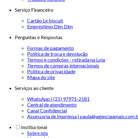
Serviço Financeiro
Cartão Le biscuit
Empréstimo Dim Dim
Perguntas e Respostas
Formas de pagamento
Política de troca e devolução
Termos e condições - retirada na Loja
Termos de compras internacionais
Politica de privacidade
Mapa do site
Serviços ao cliente
WhatsApp | (21) 97971-2181
Central de atendimento
Canal Confidencial
Assessoria de Imprensa | paula@agenciaamais.com.
Institucional
Sobre nós