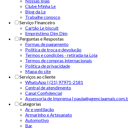
Nossas lojas
Clube Minha Le
Blog da Le
Trabalhe conosco
Serviço Financeiro
Cartão Le biscuit
Empréstimo Dim Dim
Perguntas e Respostas
Formas de pagamento
Política de troca e devolução
Termos e condições - retirada na Loja
Termos de compras internacionais
Politica de privacidade
Mapa do site
Serviços ao cliente
WhatsApp | (21) 97971-2181
Central de atendimento
Canal Confidencial
Assessoria de Imprensa | paula@agenciaamais.com.
Categorias
Ar e ventilação
Armarinho e Artesanato
Automotivo
Bar