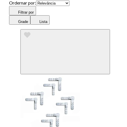
Ordernar por:
Filtrar por
Grade
Lista