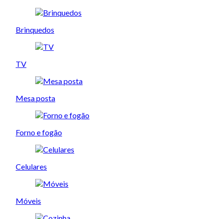
Brinquedos
TV
Mesa posta
Forno e fogão
Celulares
Móveis