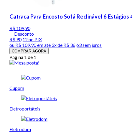
Catraca Para Encosto Sofá Reclinável 6 Estágios 
R$ 109,90
Desconto
R$ 90,12
no PIX
ou
R$ 109,90
em até
3x de R$ 36,63 sem juros
COMPRAR AGORA
Página 1 de 1
Cupom
Eletroportáteis
Eletrodom