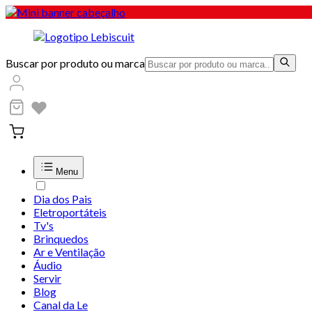
Buscar por produto ou marca
Menu
Dia dos Pais
Eletroportáteis
Tv's
Brinquedos
Ar e Ventilação
Áudio
Servir
Blog
Canal da Le