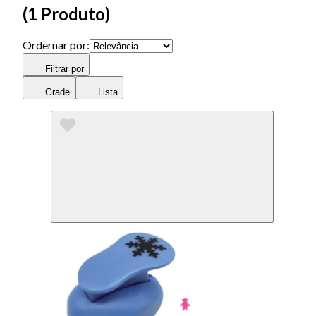
(
1 Produto
)
Ordernar por:
Filtrar por
Grade
Lista