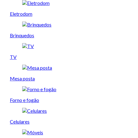
Eletrodom
Brinquedos
TV
Mesa posta
Forno e fogão
Celulares