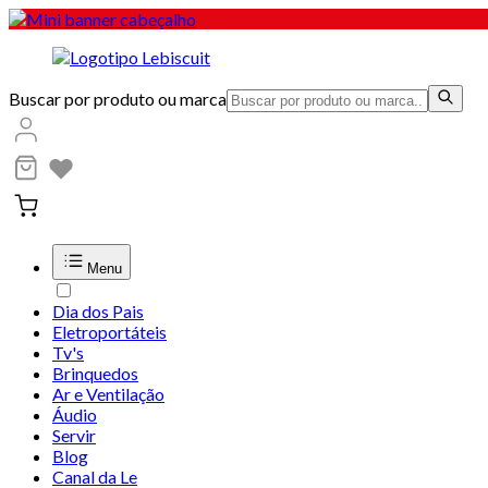
Buscar por produto ou marca
Menu
Dia dos Pais
Eletroportáteis
Tv's
Brinquedos
Ar e Ventilação
Áudio
Servir
Blog
Canal da Le