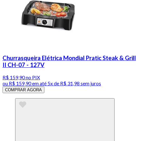
Churrasqueira Elétrica Mondial Pratic Steak & Grill
II CH-07 - 127V
R$ 159,90
no PIX
ou
R$ 159,90
em até
5x de R$ 31,98 sem juros
COMPRAR AGORA