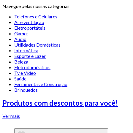
Navegue pelas nossas categorias
Telefones e Celulares
Ar e ventilação
Eletroportáteis
Gamer
Áudio
Utilidades Domésticas
Informática
Esporte e Lazer
Beleza
Eletrodomésticos
Tv e Vídeo
Saúde
Ferramentas e Construção
Brinquedos
Produtos com descontos para você!
Ver mais