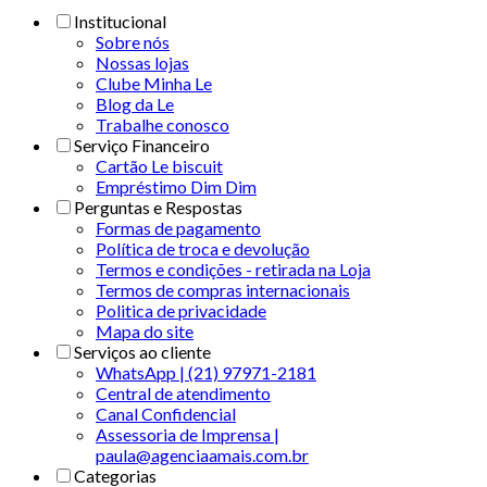
Institucional
Sobre nós
Nossas lojas
Clube Minha Le
Blog da Le
Trabalhe conosco
Serviço Financeiro
Cartão Le biscuit
Empréstimo Dim Dim
Perguntas e Respostas
Formas de pagamento
Política de troca e devolução
Termos e condições - retirada na Loja
Termos de compras internacionais
Politica de privacidade
Mapa do site
Serviços ao cliente
WhatsApp | (21) 97971-2181
Central de atendimento
Canal Confidencial
Assessoria de Imprensa |
paula@agenciaamais.com.br
Categorias