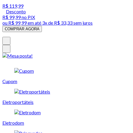
R$ 119,99
Desconto
R$ 99,99
no PIX
ou
R$ 99,99
em até
3x de R$ 33,33 sem juros
COMPRAR AGORA
Cupom
Eletroportáteis
Eletrodom