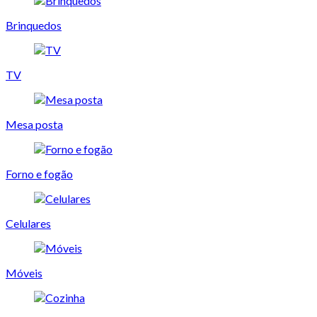
Brinquedos
TV
Mesa posta
Forno e fogão
Celulares
Móveis