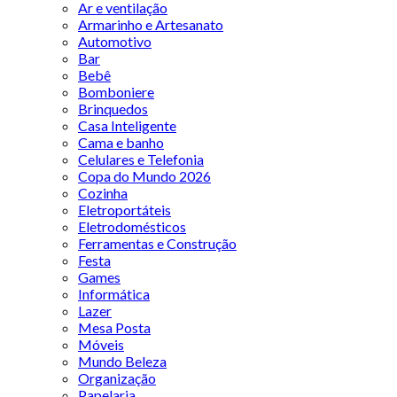
Ar e ventilação
Armarinho e Artesanato
Automotivo
Bar
Bebê
Bomboniere
Brinquedos
Casa Inteligente
Cama e banho
Celulares e Telefonia
Copa do Mundo 2026
Cozinha
Eletroportáteis
Eletrodomésticos
Ferramentas e Construção
Festa
Games
Informática
Lazer
Mesa Posta
Móveis
Mundo Beleza
Organização
Papelaria