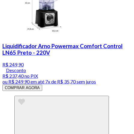
Liquidificador Arno Powermax Comfort Control
LN65 Preto - 220V
R$ 249,90
Desconto
R$ 237,40
no PIX
ou
R$ 249,90
em até
7x de R$ 35,70 sem juros
COMPRAR AGORA