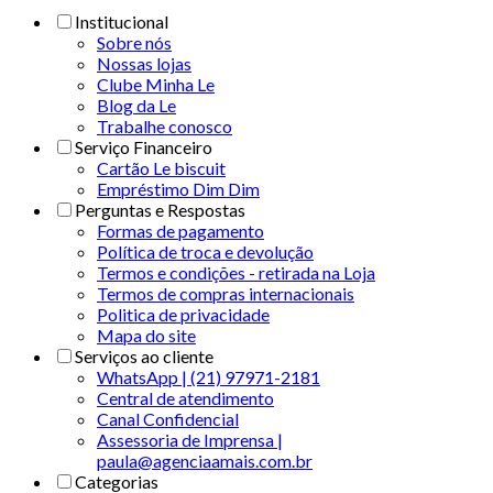
Institucional
Sobre nós
Nossas lojas
Clube Minha Le
Blog da Le
Trabalhe conosco
Serviço Financeiro
Cartão Le biscuit
Empréstimo Dim Dim
Perguntas e Respostas
Formas de pagamento
Política de troca e devolução
Termos e condições - retirada na Loja
Termos de compras internacionais
Politica de privacidade
Mapa do site
Serviços ao cliente
WhatsApp | (21) 97971-2181
Central de atendimento
Canal Confidencial
Assessoria de Imprensa |
paula@agenciaamais.com.br
Categorias