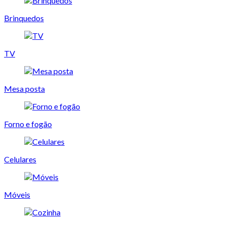
Brinquedos
TV
Mesa posta
Forno e fogão
Celulares
Móveis