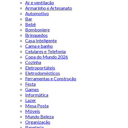
Ar e ventilação
Armarinho e Artesanato
Automotivo
Bar
Bebê
Bomboniere
Brinquedos
Casa Inteligente
Cama e banho
Celulares e Telefonia
Copa do Mundo 2026
Cozinha
Eletroportáteis
Eletrodomésticos
Ferramentas e Construção
Festa
Games
Informática
Lazer
Mesa Posta
Móveis
Mundo Beleza
Organização
Papelaria