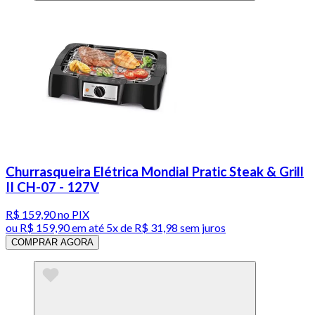
Churrasqueira Elétrica Mondial Pratic Steak & Grill
II CH-07 - 127V
R$ 159,90
no PIX
ou
R$ 159,90
em até
5x de R$ 31,98 sem juros
COMPRAR AGORA