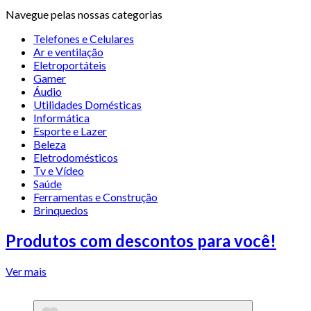
Navegue pelas nossas categorias
Telefones e Celulares
Ar e ventilação
Eletroportáteis
Gamer
Áudio
Utilidades Domésticas
Informática
Esporte e Lazer
Beleza
Eletrodomésticos
Tv e Vídeo
Saúde
Ferramentas e Construção
Brinquedos
Produtos com descontos para você!
Ver mais