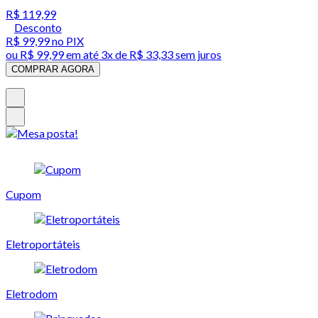
R$ 119,99
Desconto
R$ 99,99
no PIX
ou
R$ 99,99
em até
3x de R$ 33,33 sem juros
COMPRAR AGORA
Cupom
Eletroportáteis
Eletrodom