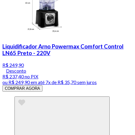
Liquidificador Arno Powermax Comfort Control
LN65 Preto - 220V
R$ 249,90
Desconto
R$ 237,40
no PIX
ou
R$ 249,90
em até
7x de R$ 35,70 sem juros
COMPRAR AGORA