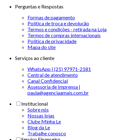
Perguntas e Respostas
Formas de pagamento
Política de troca e devolução
Termos e condições - retirada na Loja
Termos de compras internacionais
Politica de privacidade
Mapa do site
Serviços ao cliente
WhatsApp | (21) 97971-2181
Central de atendimento
Canal Confidencial
Assessoria de Imprensa |
paula@agenciaamais.com.br
Institucional
Sobre nós
Nossas lojas
Clube Minha Le
Blog da Le
Trabalhe conosco
Serviço Financeiro