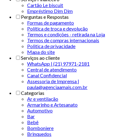
Cartão Le biscuit
Empréstimo Dim Dim
Perguntas e Respostas
Formas de pagamento
Política de troca e devolução
Termos e condições - retirada na Loja
Termos de compras internacionais
Politica de privacidade
Mapa do site
Serviços ao cliente
WhatsApp | (21) 97971-2181
Central de atendimento
Canal Confidencial
Assessoria de Imprensa |
paula@agenciaamais.com.br
Categorias
Ar e ventilação
Armarinho e Artesanato
Automotivo
Bar
Bebê
Bomboniere
Brinquedos