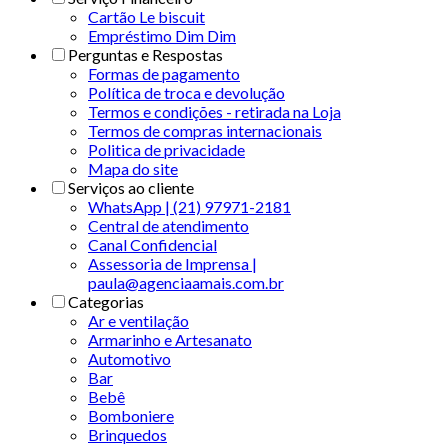
Cartão Le biscuit
Empréstimo Dim Dim
Perguntas e Respostas
Formas de pagamento
Política de troca e devolução
Termos e condições - retirada na Loja
Termos de compras internacionais
Politica de privacidade
Mapa do site
Serviços ao cliente
WhatsApp | (21) 97971-2181
Central de atendimento
Canal Confidencial
Assessoria de Imprensa |
paula@agenciaamais.com.br
Categorias
Ar e ventilação
Armarinho e Artesanato
Automotivo
Bar
Bebê
Bomboniere
Brinquedos