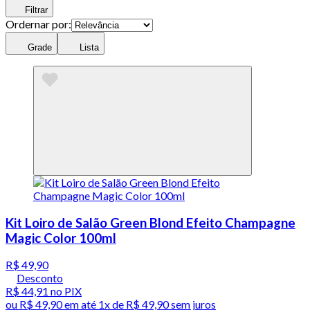
Filtrar
Ordernar por:
Grade
Lista
Kit Loiro de Salão Green Blond Efeito Champagne
Magic Color 100ml
R$ 49,90
Desconto
R$ 44,91
no PIX
ou
R$ 49,90
em até 1x de
R$ 49,90
sem juros