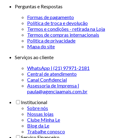
Perguntas e Respostas
Formas de pagamento
Política de troca e devolução
Termos e condições - retirada na Loja
Termos de compras internacionais
Politica de privacidade
Mapa do site
Serviços ao cliente
WhatsApp | (21) 97971-2181
Central de atendimento
Canal Confidencial
Assessoria de Imprensa |
paula@agenciaamais.com.br
Institucional
Sobre nós
Nossas lojas
Clube Minha Le
Blog da Le
Trabalhe conosco
Serviço Financeiro