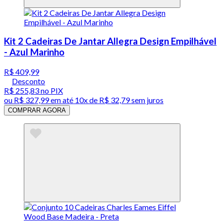
Kit 2 Cadeiras De Jantar Allegra Design Empilhável
- Azul Marinho
R$ 409,99
Desconto
R$ 255,83
no PIX
ou
R$ 327,99
em até
10x de R$ 32,79 sem juros
COMPRAR AGORA