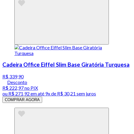
Cadeira Office Eiffel Slim Base Giratória Turquesa
R$ 339,90
Desconto
R$ 222,97
no PIX
ou
R$ 271,92
em até
9x de R$ 30,21 sem juros
COMPRAR AGORA