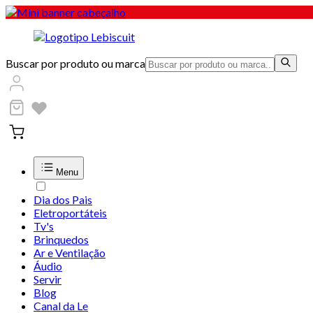
Buscar por produto ou marca
Menu
Dia dos Pais
Eletroportáteis
Tv's
Brinquedos
Ar e Ventilação
Áudio
Servir
Blog
Canal da Le