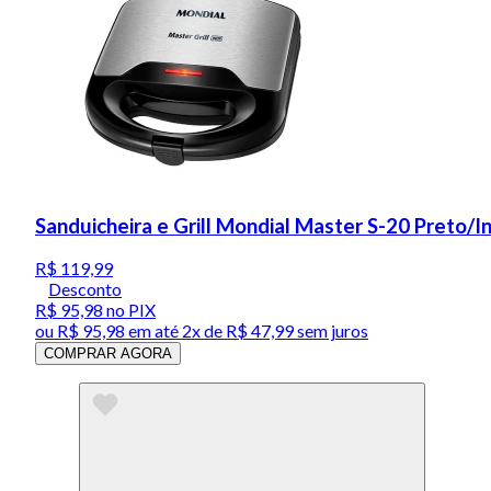
Sanduicheira e Grill Mondial Master S-20 Preto/
R$ 119,99
Desconto
R$ 95,98
no PIX
ou
R$ 95,98
em até
2x de R$ 47,99 sem juros
COMPRAR AGORA