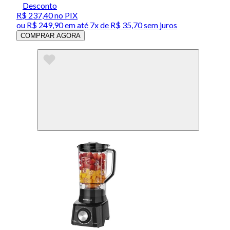
Desconto
R$ 237,40
no PIX
ou
R$ 249,90
em até
7x de R$ 35,70 sem juros
COMPRAR AGORA