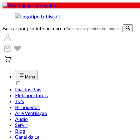
Buscar por produto ou marca
Menu
Dia dos Pais
Eletroportáteis
Tv's
Brinquedos
Ar e Ventilação
Áudio
Servir
Blog
Canal da Le