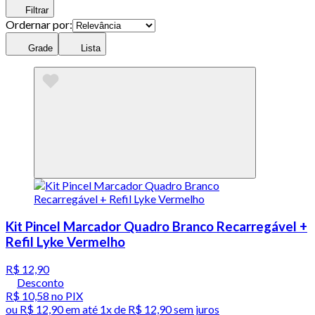
Filtrar
Ordernar por:
Grade
Lista
Kit Pincel Marcador Quadro Branco Recarregável +
Refil Lyke Vermelho
R$ 12,90
Desconto
R$ 10,58
no PIX
ou
R$ 12,90
em até 1x de
R$ 12,90
sem juros