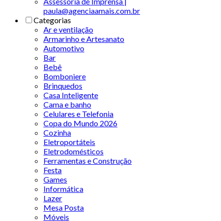
Assessoria de Imprensa |
paula@agenciaamais.com.br
Categorias
Ar e ventilação
Armarinho e Artesanato
Automotivo
Bar
Bebê
Bomboniere
Brinquedos
Casa Inteligente
Cama e banho
Celulares e Telefonia
Copa do Mundo 2026
Cozinha
Eletroportáteis
Eletrodomésticos
Ferramentas e Construção
Festa
Games
Informática
Lazer
Mesa Posta
Móveis