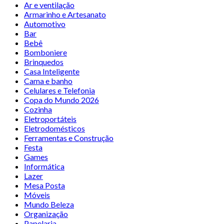
Ar e ventilação
Armarinho e Artesanato
Automotivo
Bar
Bebê
Bomboniere
Brinquedos
Casa Inteligente
Cama e banho
Celulares e Telefonia
Copa do Mundo 2026
Cozinha
Eletroportáteis
Eletrodomésticos
Ferramentas e Construção
Festa
Games
Informática
Lazer
Mesa Posta
Móveis
Mundo Beleza
Organização
Papelaria