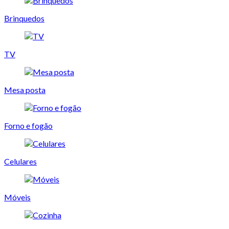
Brinquedos
TV
Mesa posta
Forno e fogão
Celulares
Móveis