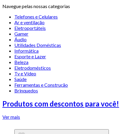
Navegue pelas nossas categorias
Telefones e Celulares
Ar e ventilação
Eletroportáteis
Gamer
Áudio
Utilidades Domésticas
Informática
Esporte e Lazer
Beleza
Eletrodomésticos
Tv e Vídeo
Saúde
Ferramentas e Construção
Brinquedos
Produtos com descontos para você!
Ver mais