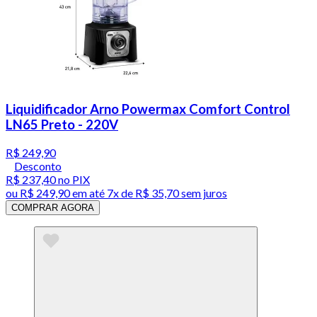
Liquidificador Arno Powermax Comfort Control
LN65 Preto - 220V
R$ 249,90
Desconto
R$ 237,40
no PIX
ou
R$ 249,90
em até
7x de R$ 35,70 sem juros
COMPRAR AGORA