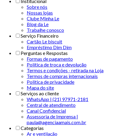
Institucional
Sobre nós
Nossas lojas
Clube Minha Le
Blog da Le
Trabalhe conosco
Serviço Financeiro
Cartão Le biscuit
Empréstimo Dim Dim
Perguntas e Respostas
Formas de pagamento
Política de troca e devolução
Termos e condições - retirada na Loja
Termos de compras internacionais
Politica de privacidade
Mapa do site
Serviços ao cliente
WhatsApp | (21) 97971-2181
Central de atendimento
Canal Confidencial
Assessoria de Imprensa |
paula@agenciaamais.com.br
Categorias
Ar e ventilação