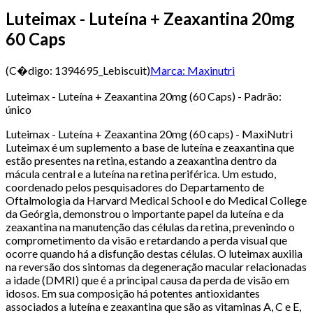
Luteimax - Luteína + Zeaxantina 20mg
60 Caps
(C�digo:
1394695_Lebiscuit
)
Marca:
Maxinutri
Luteimax - Luteína + Zeaxantina 20mg (60 Caps) - Padrão:
único
Luteimax - Luteína + Zeaxantina 20mg (60 caps) - MaxiNutri
Luteimax é um suplemento a base de luteína e zeaxantina que
estão presentes na retina, estando a zeaxantina dentro da
mácula central e a luteína na retina periférica. Um estudo,
coordenado pelos pesquisadores do Departamento de
Oftalmologia da Harvard Medical School e do Medical College
da Geórgia, demonstrou o importante papel da luteína e da
zeaxantina na manutenção das células da retina, prevenindo o
comprometimento da visão e retardando a perda visual que
ocorre quando há a disfunção destas células. O luteimax auxilia
na reversão dos sintomas da degeneração macular relacionadas
a idade (DMRI) que é a principal causa da perda de visão em
idosos. Em sua composição há potentes antioxidantes
associados a luteína e zeaxantina que são as vitaminas A, C e E,