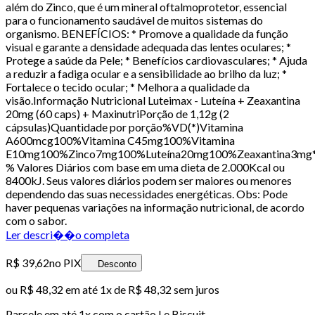
além do Zinco, que é um mineral oftalmoprotetor, essencial
para o funcionamento saudável de muitos sistemas do
organismo. BENEFÍCIOS: * Promove a qualidade da função
visual e garante a densidade adequada das lentes oculares; *
Protege a saúde da Pele; * Benefícios cardiovasculares; * Ajuda
a reduzir a fadiga ocular e a sensibilidade ao brilho da luz; *
Fortalece o tecido ocular; * Melhora a qualidade da
visão.Informação Nutricional Luteimax - Luteína + Zeaxantina
20mg (60 caps) + MaxinutriPorção de 1,12g (2
cápsulas)Quantidade por porção%VD(*)Vitamina
A600mcg100%Vitamina C45mg100%Vitamina
E10mg100%Zinco7mg100%Luteína20mg100%Zeaxantina3mg
% Valores Diários com base em uma dieta de 2.000Kcal ou
8400kJ. Seus valores diários podem ser maiores ou menores
dependendo das suas necessidades energéticas. Obs: Pode
haver pequenas variações na informação nutricional, de acordo
com o sabor.
Ler descri��o completa
R$ 39,62
no PIX
Desconto
ou
R$ 48,32
em até 1x de
R$ 48,32
sem juros
Parcele em até
1
x com o cartão
Le Biscuit