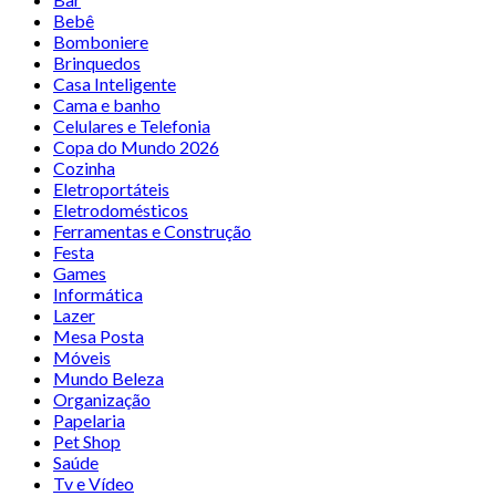
Bebê
Bomboniere
Brinquedos
Casa Inteligente
Cama e banho
Celulares e Telefonia
Copa do Mundo 2026
Cozinha
Eletroportáteis
Eletrodomésticos
Ferramentas e Construção
Festa
Games
Informática
Lazer
Mesa Posta
Móveis
Mundo Beleza
Organização
Papelaria
Pet Shop
Saúde
Tv e Vídeo