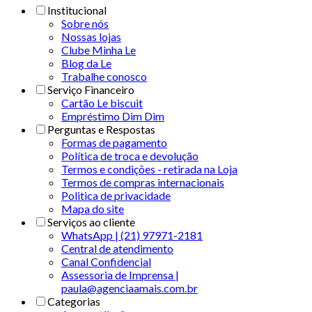
Institucional
Sobre nós
Nossas lojas
Clube Minha Le
Blog da Le
Trabalhe conosco
Serviço Financeiro
Cartão Le biscuit
Empréstimo Dim Dim
Perguntas e Respostas
Formas de pagamento
Política de troca e devolução
Termos e condições - retirada na Loja
Termos de compras internacionais
Politica de privacidade
Mapa do site
Serviços ao cliente
WhatsApp | (21) 97971-2181
Central de atendimento
Canal Confidencial
Assessoria de Imprensa |
paula@agenciaamais.com.br
Categorias