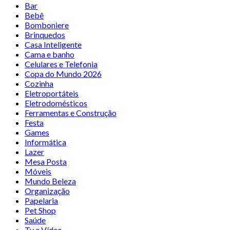
Bar
Bebê
Bomboniere
Brinquedos
Casa Inteligente
Cama e banho
Celulares e Telefonia
Copa do Mundo 2026
Cozinha
Eletroportáteis
Eletrodomésticos
Ferramentas e Construção
Festa
Games
Informática
Lazer
Mesa Posta
Móveis
Mundo Beleza
Organização
Papelaria
Pet Shop
Saúde
Tv e Vídeo