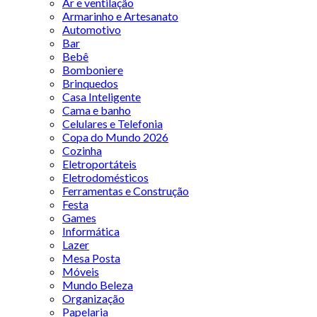
Ar e ventilação
Armarinho e Artesanato
Automotivo
Bar
Bebê
Bomboniere
Brinquedos
Casa Inteligente
Cama e banho
Celulares e Telefonia
Copa do Mundo 2026
Cozinha
Eletroportáteis
Eletrodomésticos
Ferramentas e Construção
Festa
Games
Informática
Lazer
Mesa Posta
Móveis
Mundo Beleza
Organização
Papelaria