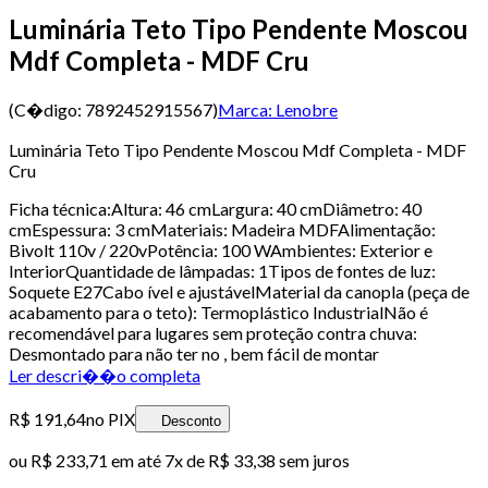
Luminária Teto Tipo Pendente Moscou
Mdf Completa - MDF Cru
(C�digo:
7892452915567
)
Marca:
Lenobre
Luminária Teto Tipo Pendente Moscou Mdf Completa - MDF
Cru
Ficha técnica:Altura: 46 cmLargura: 40 cmDiâmetro: 40
cmEspessura: 3 cmMateriais: Madeira MDFAlimentação:
Bivolt 110v / 220vPotência: 100 WAmbientes: Exterior e
InteriorQuantidade de lâmpadas: 1Tipos de fontes de luz:
Soquete E27Cabo ível e ajustávelMaterial da canopla (peça de
acabamento para o teto): Termoplástico IndustrialNão é
recomendável para lugares sem proteção contra chuva:
Desmontado para não ter no , bem fácil de montar
Ler descri��o completa
R$ 191,64
no PIX
Desconto
ou
R$ 233,71
em até
7x de R$ 33,38 sem juros