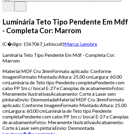
Luminária Teto Tipo Pendente Em Mdf
- Completa Cor: Marrom
(C�digo:
1567067_Lebiscuit
)
Marca:
Lenobre
Luminária Teto Tipo Pendente Em Mdf - Completa Cor:
Marrom
Material MDF Cru 3mmFormato aplicado: Conforme
ImagemFormato Montado:Altura: 25.00 cmLargura: 60.00
cmLuminária de Teto tipo Pendente completaPendente com
cabo PP 1m c/ bocal E-27 e Canoplas de acabamentoFotos:
Meramente IlustrativasAcabamento: Corte à Laser sem
pinturaEnvio: DesmontadaMaterial MDF Cru 3mmFormato
aplicado: Conforme ImagemFormato Montado:Altura: 25.00
cmLargura: 60.00 cmLuminária de Teto tipo Pendente
completaPendente com cabo PP 1m c/ bocal E-27 e Canoplas
de acabamentoFotos: Meramente IlustrativasAcabamento:
Corte à Laser sem pinturaEnvio: Desmontada
Ler descri��o completa