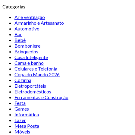
Categorias
Ar e ventilação
Armarinho e Artesanato
Automotivo
Bar
Bebê
Bomboniere
Brinquedos
Casa Inteligente
Cama e banho
Celulares e Telefonia
Copa do Mundo 2026
Cozinha
Eletroportáteis
Eletrodomésticos
Ferramentas e Construção
Festa
Games
Informática
Lazer
Mesa Posta
Móveis