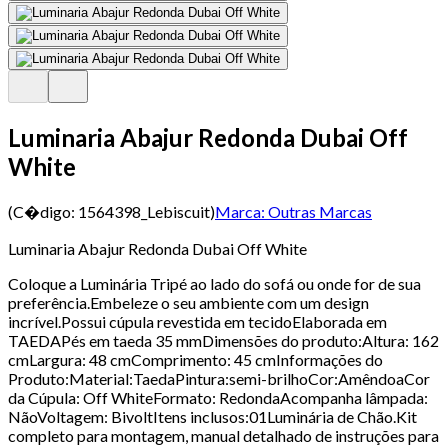
Luminaria Abajur Redonda Dubai Off
White
(C�digo:
1564398_Lebiscuit
)
Marca:
Outras Marcas
Luminaria Abajur Redonda Dubai Off White
Coloque a Luminária Tripé ao lado do sofá ou onde for de sua
preferência.Embeleze o seu ambiente com um design
incrível.Possui cúpula revestida em tecidoElaborada em
TAEDAPés em taeda 35 mmDimensões do produto:Altura: 162
cmLargura: 48 cmComprimento: 45 cmInformações do
Produto:Material:TaedaPintura:semi-brilhoCor:AmêndoaCor
da Cúpula: Off WhiteFormato: RedondaAcompanha lâmpada:
NãoVoltagem: BivoltItens inclusos:01Luminária de Chão.Kit
completo para montagem, manual detalhado de instruções para