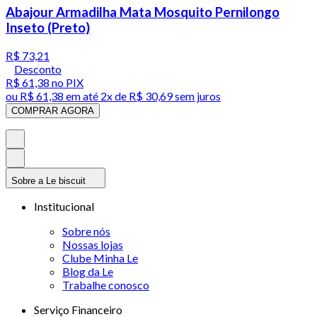
Abajour Armadilha Mata Mosquito Pernilongo
Inseto (Preto)
R$ 73,21
Desconto
R$ 61,38
no PIX
ou
R$ 61,38
em até
2x de R$ 30,69 sem juros
COMPRAR AGORA
Sobre a Le biscuit
Institucional
Sobre nós
Nossas lojas
Clube Minha Le
Blog da Le
Trabalhe conosco
Serviço Financeiro