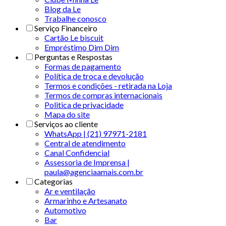
Blog da Le
Trabalhe conosco
Serviço Financeiro
Cartão Le biscuit
Empréstimo Dim Dim
Perguntas e Respostas
Formas de pagamento
Política de troca e devolução
Termos e condições - retirada na Loja
Termos de compras internacionais
Politica de privacidade
Mapa do site
Serviços ao cliente
WhatsApp | (21) 97971-2181
Central de atendimento
Canal Confidencial
Assessoria de Imprensa |
paula@agenciaamais.com.br
Categorias
Ar e ventilação
Armarinho e Artesanato
Automotivo
Bar