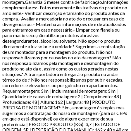
montagem.Garantia:3 meses contra de fabricação.Informações
complementares:- Fotos meramente ilustrativas do produto no
ambiente.- Verificar descrição e tamanho do produto antes da
compra.- Avaliar a mercadoria no ato do e recusar em caso de
divergência ou .- Mantenha as informações de e de atualizados
para entrarmos em caso necessário.- Limpar com flanela ou
pano macio seco, não utilizar produtos abrasivos,
desengordurantes, álcool ou solvente. Não expor o produto
diretamente à luz solar e à umidade.* Sugerimos a contratação
de um montador para a montagem do produto. Não nos
responsabilizamos por causadas no ato da montagem.* Não
nos responsabilizamos pela montagem e desmontagem do
produto no ato da e , assim como os custos gerados nestas
situações.* A transportadora entregará o produto no andar
térreo do de .* Não nos responsabilizamos por subir escadas,
corredores e elevadores ou por guincho em apartamentos.
Requer montagem: Sim | Inclui manual de montagem: Sim |
Quantidade de caixas de embalagem: 2 | Comprimento: 48 |
Profundidade: 48 | Altura: 162 | Largura: 48 | PRODUTO
PRECISA DE MONTAGEM?: Sim, a montagem é simples mas
sugerimos a contratação do nosso de montagem (para os CEPs
em que o está disponível) ou de algum experiente de sua
preferência | PESO DO PRODUTO (KG): 3,7 | ESTADO DE
ORIGEM: SP | DESCRIÇÃO DO TAMANHO: 162 x 48 x 48 cm