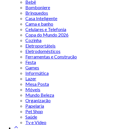
Bebê
Bomboniere
Brinquedos
Casa Inteligente
Cama e banho
Celulares e Telefonia
Copa do Mundo 2026
Cozinha
Eletroportáteis
Eletrodomésticos
Ferramentas e Construção
Festa
Games
Informática
Lazer
Mesa Posta
Móveis
Mundo Beleza
Organização
Papelaria
Pet Shop
Saúde
Tv e Vídeo