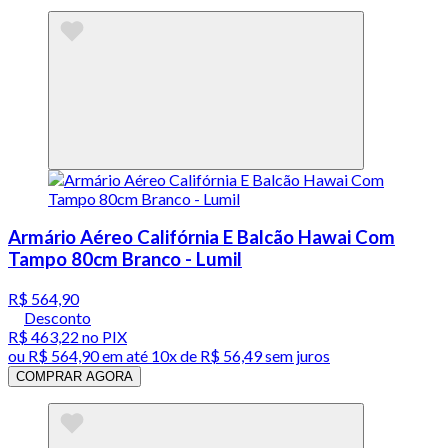
Armário Aéreo Califórnia E Balcão Hawai Com
Tampo 80cm Branco - Lumil
R$ 564,90
Desconto
R$ 463,22
no PIX
ou
R$ 564,90
em até
10x de R$ 56,49 sem juros
COMPRAR AGORA