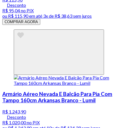
Desconto
R$ 95,04
no PIX
ou
R$ 115,90
em até
3x de R$ 38,63 sem juros
COMPRAR AGORA
Armário Aéreo Nevada E Balcão Para Pia Com
Tampo 160cm Arkansas Branco - Lumil
R$ 1.243,90
Desconto
R$ 1.020,00
no PIX
ou
R$ 1.243,90
em até
10x de R$ 124,39 sem juros