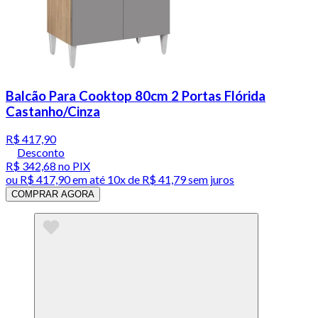
Balcão Para Cooktop 80cm 2 Portas Flórida
Castanho/Cinza
R$ 417,90
Desconto
R$ 342,68
no PIX
ou
R$ 417,90
em até
10x de R$ 41,79 sem juros
COMPRAR AGORA