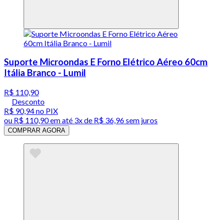
Suporte Microondas E Forno Elétrico Aéreo 60cm
Itália Branco - Lumil
R$ 110,90
Desconto
R$ 90,94
no PIX
ou
R$ 110,90
em até
3x de R$ 36,96 sem juros
COMPRAR AGORA