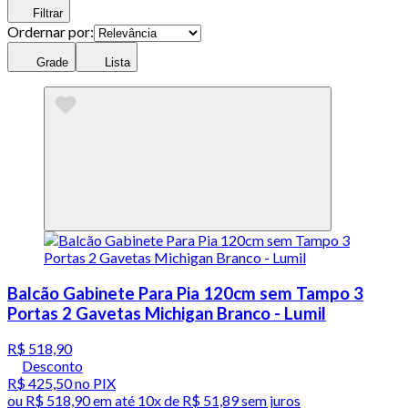
Filtrar
Ordernar por:
Grade
Lista
Balcão Gabinete Para Pia 120cm sem Tampo 3
Portas 2 Gavetas Michigan Branco - Lumil
R$ 518,90
Desconto
R$ 425,50
no PIX
ou
R$ 518,90
em até
10x de R$ 51,89 sem juros