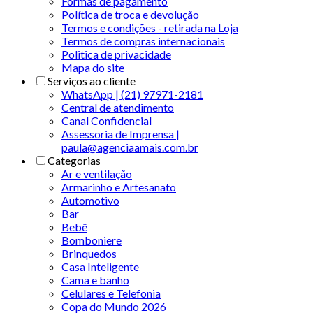
Formas de pagamento
Política de troca e devolução
Termos e condições - retirada na Loja
Termos de compras internacionais
Politica de privacidade
Mapa do site
Serviços ao cliente
WhatsApp | (21) 97971-2181
Central de atendimento
Canal Confidencial
Assessoria de Imprensa |
paula@agenciaamais.com.br
Categorias
Ar e ventilação
Armarinho e Artesanato
Automotivo
Bar
Bebê
Bomboniere
Brinquedos
Casa Inteligente
Cama e banho
Celulares e Telefonia
Copa do Mundo 2026