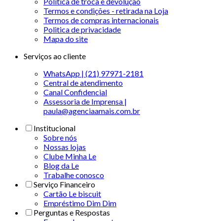
Política de troca e devolução
Termos e condições - retirada na Loja
Termos de compras internacionais
Politica de privacidade
Mapa do site
Serviços ao cliente
WhatsApp | (21) 97971-2181
Central de atendimento
Canal Confidencial
Assessoria de Imprensa |
paula@agenciaamais.com.br
Institucional
Sobre nós
Nossas lojas
Clube Minha Le
Blog da Le
Trabalhe conosco
Serviço Financeiro
Cartão Le biscuit
Empréstimo Dim Dim
Perguntas e Respostas