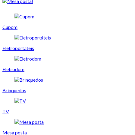
Cupom
Eletroportáteis
Eletrodom
Brinquedos
TV
Mesa posta