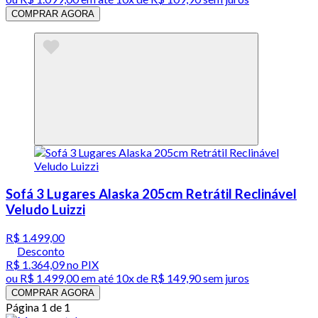
COMPRAR AGORA
Sofá 3 Lugares Alaska 205cm Retrátil Reclinável
Veludo Luizzi
R$ 1.499,00
Desconto
R$ 1.364,09
no PIX
ou
R$ 1.499,00
em até
10x de R$ 149,90 sem juros
COMPRAR AGORA
Página 1 de 1