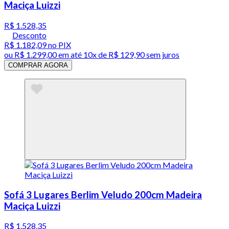
Maciça Luizzi
R$ 1.528,35
Desconto
R$ 1.182,09
no PIX
ou
R$ 1.299,00
em até
10x de R$ 129,90 sem juros
COMPRAR AGORA
Sofá 3 Lugares Berlim Veludo 200cm Madeira
Maciça Luizzi
R$ 1.528,35