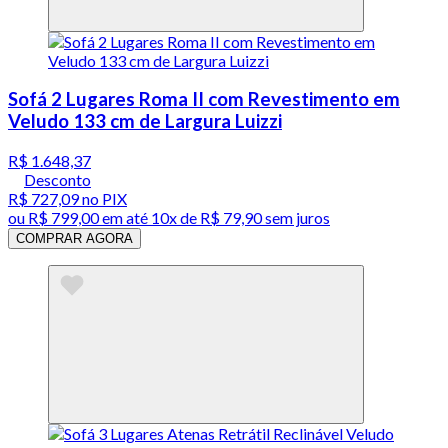
Sofá 2 Lugares Roma II com Revestimento em
Veludo 133 cm de Largura Luizzi
R$ 1.648,37
Desconto
R$ 727,09
no PIX
ou
R$ 799,00
em até
10x de R$ 79,90 sem juros
COMPRAR AGORA