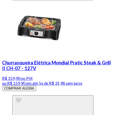
Churrasqueira Elétrica Mondial Pratic Steak & Grill
II CH-07 - 127V
R$ 159,90
no PIX
ou
R$ 159,90
em até
5x de R$ 31,98 sem juros
COMPRAR AGORA