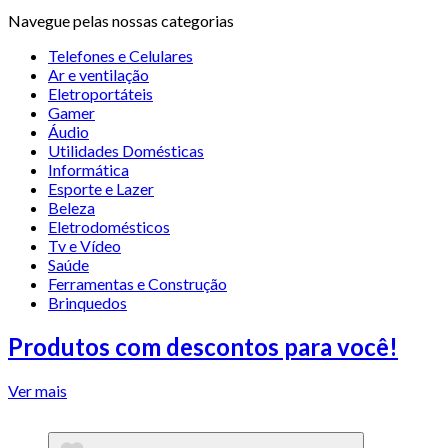
Navegue pelas nossas categorias
Telefones e Celulares
Ar e ventilação
Eletroportáteis
Gamer
Áudio
Utilidades Domésticas
Informática
Esporte e Lazer
Beleza
Eletrodomésticos
Tv e Vídeo
Saúde
Ferramentas e Construção
Brinquedos
Produtos com descontos para você!
Ver mais