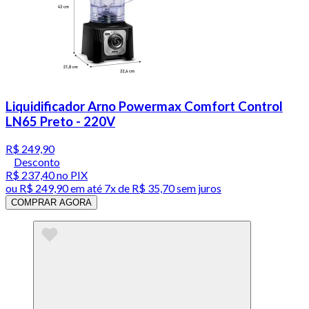
Liquidificador Arno Powermax Comfort Control
LN65 Preto - 220V
R$ 249,90
Desconto
R$ 237,40
no PIX
ou
R$ 249,90
em até
7x de R$ 35,70 sem juros
COMPRAR AGORA