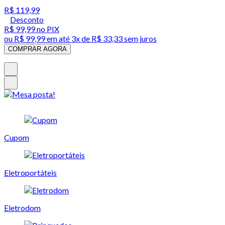
R$ 119,99
Desconto
R$ 99,99
no PIX
ou
R$ 99,99
em até
3x de R$ 33,33 sem juros
COMPRAR AGORA
Cupom
Eletroportáteis
Eletrodom