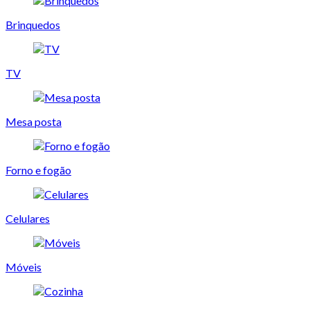
Brinquedos
TV
Mesa posta
Forno e fogão
Celulares
Móveis