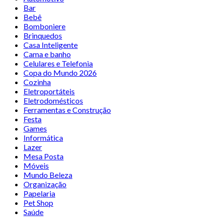
Bar
Bebê
Bomboniere
Brinquedos
Casa Inteligente
Cama e banho
Celulares e Telefonia
Copa do Mundo 2026
Cozinha
Eletroportáteis
Eletrodomésticos
Ferramentas e Construção
Festa
Games
Informática
Lazer
Mesa Posta
Móveis
Mundo Beleza
Organização
Papelaria
Pet Shop
Saúde