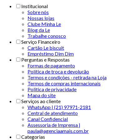
Institucional
Sobre nós
Nossas lojas
Clube Minha Le
Blog da Le
Trabalhe conosco
Serviço Financeiro
Cartão Le biscuit
Empréstimo Dim Dim
Perguntas e Respostas
Formas de pagamento
Política de troca e devolução
Termos e condições - retirada na Loja
Termos de compras internacionais
Politica de privacidade
Mapa do site
Serviços ao cliente
WhatsApp | (21) 97971-2181
Central de atendimento
Canal Confidencial
Assessoria de Imprensa |
paula@agenciaamais.com.br
Categorias