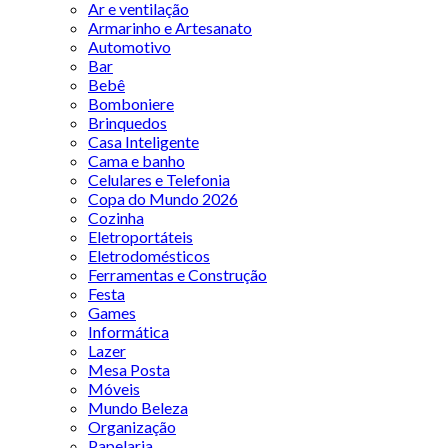
Ar e ventilação
Armarinho e Artesanato
Automotivo
Bar
Bebê
Bomboniere
Brinquedos
Casa Inteligente
Cama e banho
Celulares e Telefonia
Copa do Mundo 2026
Cozinha
Eletroportáteis
Eletrodomésticos
Ferramentas e Construção
Festa
Games
Informática
Lazer
Mesa Posta
Móveis
Mundo Beleza
Organização
Papelaria