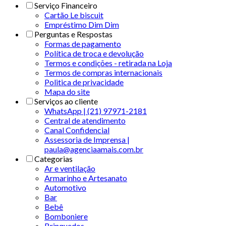
Serviço Financeiro
Cartão Le biscuit
Empréstimo Dim Dim
Perguntas e Respostas
Formas de pagamento
Política de troca e devolução
Termos e condições - retirada na Loja
Termos de compras internacionais
Politica de privacidade
Mapa do site
Serviços ao cliente
WhatsApp | (21) 97971-2181
Central de atendimento
Canal Confidencial
Assessoria de Imprensa |
paula@agenciaamais.com.br
Categorias
Ar e ventilação
Armarinho e Artesanato
Automotivo
Bar
Bebê
Bomboniere
Brinquedos