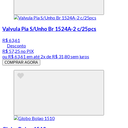
Valvula Pia S/Unho Br 1524A-2 c/25pcs
R$ 63,61
Desconto
R$ 57,25
no PIX
ou
R$ 63,61
em até
2x de R$ 31,80 sem juros
COMPRAR AGORA