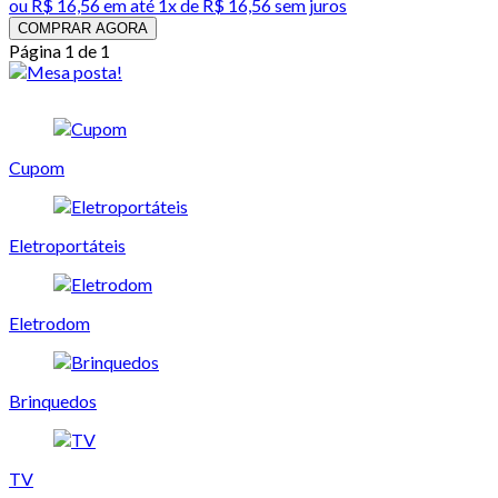
ou
R$ 16,56
em até 1x de
R$ 16,56
sem juros
COMPRAR AGORA
Página 1 de 1
Cupom
Eletroportáteis
Eletrodom
Brinquedos
TV