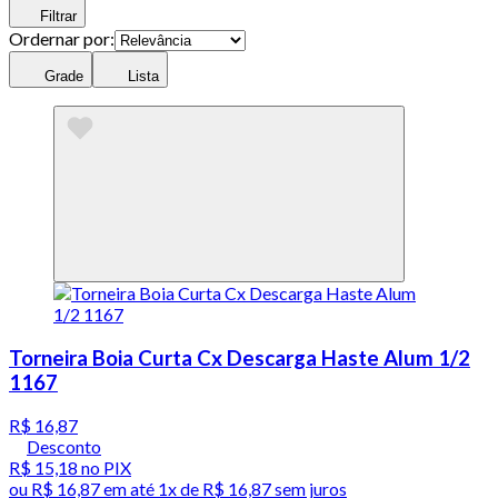
Filtrar
Ordernar por:
Grade
Lista
Torneira Boia Curta Cx Descarga Haste Alum 1/2
1167
R$ 16,87
Desconto
R$ 15,18
no PIX
ou
R$ 16,87
em até 1x de
R$ 16,87
sem juros