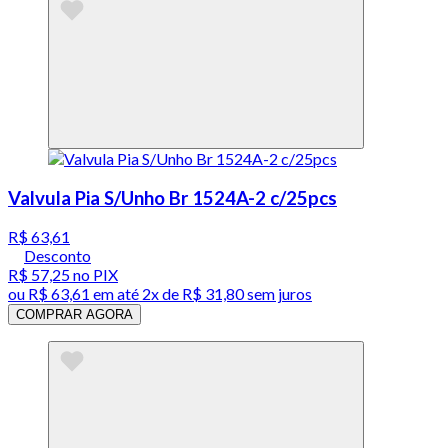
Valvula Pia S/Unho Br 1524A-2 c/25pcs
R$ 63,61
Desconto
R$ 57,25
no PIX
ou
R$ 63,61
em até
2x de R$ 31,80 sem juros
COMPRAR AGORA