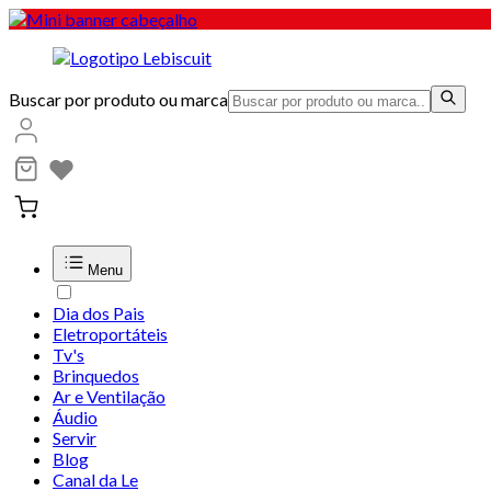
Buscar por produto ou marca
Menu
Dia dos Pais
Eletroportáteis
Tv's
Brinquedos
Ar e Ventilação
Áudio
Servir
Blog
Canal da Le