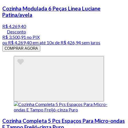
Cozinha Modulada 6 Peças Linea Luciane
Patina/avela
R$ 4.269,40
Desconto
R$ 3.500,91
no PIX
ou
R$ 4.269,40
em até
10x de R$ 426,94 sem juros
COMPRAR AGORA
Cozinha Completa 5 Pçs Espaços Para Micro-ondas
E Tampo Freijó-cinza Puro