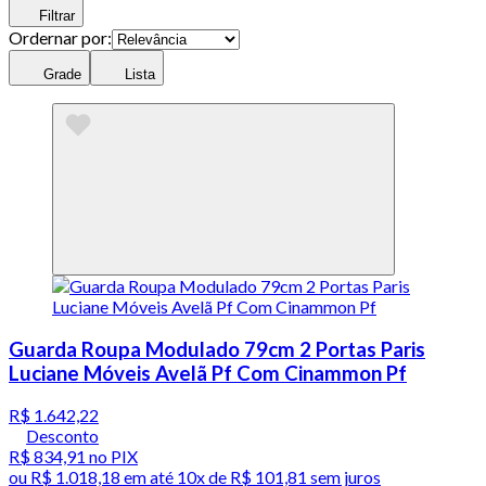
Filtrar
Ordernar por:
Grade
Lista
Guarda Roupa Modulado 79cm 2 Portas Paris
Luciane Móveis Avelã Pf Com Cinammon Pf
R$ 1.642,22
Desconto
R$ 834,91
no PIX
ou
R$ 1.018,18
em até
10x de R$ 101,81 sem juros