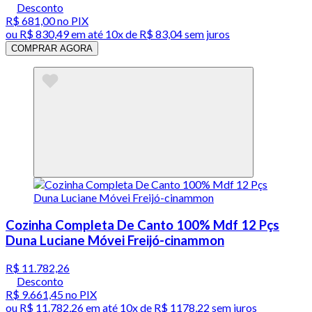
Desconto
R$ 681,00
no PIX
ou
R$ 830,49
em até
10x de R$ 83,04 sem juros
COMPRAR AGORA
Cozinha Completa De Canto 100% Mdf 12 Pçs
Duna Luciane Móvei Freijó-cinammon
R$ 11.782,26
Desconto
R$ 9.661,45
no PIX
ou
R$ 11.782,26
em até
10x de R$ 1178,22 sem juros