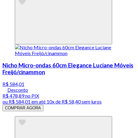
Nicho Micro-ondas 60cm Elegance Luciane Móveis
Freijó/cinammon
R$ 584,01
Desconto
R$ 478,89
no PIX
ou
R$ 584,01
em até
10x de R$ 58,40 sem juros
COMPRAR AGORA