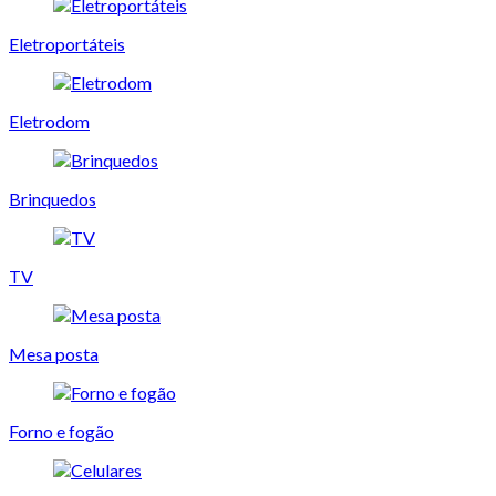
Eletroportáteis
Eletrodom
Brinquedos
TV
Mesa posta
Forno e fogão