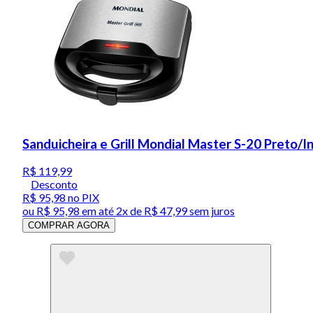
Sanduicheira e Grill Mondial Master S-20 Preto/
R$ 119,99
Desconto
R$ 95,98
no PIX
ou
R$ 95,98
em até
2x de R$ 47,99 sem juros
COMPRAR AGORA