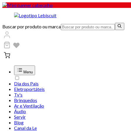
Buscar por produto ou marca
Menu
Dia dos Pais
Eletroportáteis
Tv's
Brinquedos
Ar e Ventilação
Áudio
Servir
Blog
Canal da Le