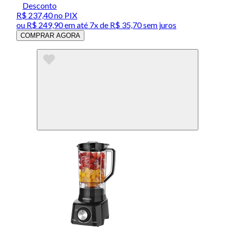
Desconto
R$ 237,40
no PIX
ou
R$ 249,90
em até
7x de R$ 35,70 sem juros
COMPRAR AGORA