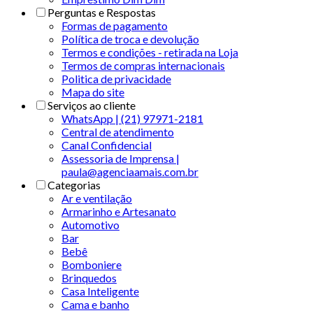
Perguntas e Respostas
Formas de pagamento
Política de troca e devolução
Termos e condições - retirada na Loja
Termos de compras internacionais
Politica de privacidade
Mapa do site
Serviços ao cliente
WhatsApp | (21) 97971-2181
Central de atendimento
Canal Confidencial
Assessoria de Imprensa |
paula@agenciaamais.com.br
Categorias
Ar e ventilação
Armarinho e Artesanato
Automotivo
Bar
Bebê
Bomboniere
Brinquedos
Casa Inteligente
Cama e banho