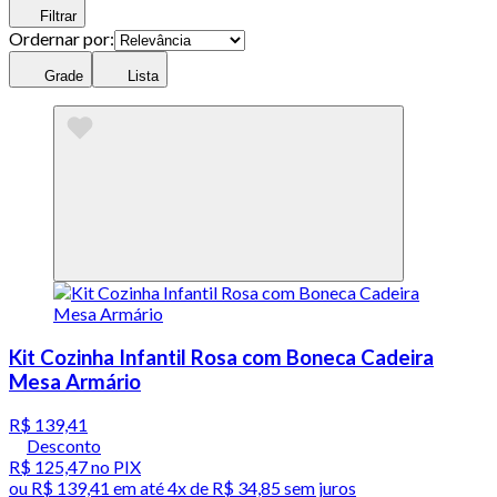
Filtrar
Ordernar por:
Grade
Lista
Kit Cozinha Infantil Rosa com Boneca Cadeira
Mesa Armário
R$ 139,41
Desconto
R$ 125,47
no PIX
ou
R$ 139,41
em até
4x de R$ 34,85 sem juros