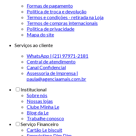
Formas de pagamento
Política de troca e devolução
Termos e condições - retirada na Loja
Termos de compras internacionais
Politica de privacidade
Mapa do site
Serviços ao cliente
WhatsApp | (21) 97971-2181
Central de atendimento
Canal Confidencial
Assessoria de Imprensa |
paula@agenciaamais.com.br
Institucional
Sobre nós
Nossas lojas
Clube Minha Le
Blog da Le
Trabalhe conosco
Serviço Financeiro
Cartão Le biscuit
Empréstimo Dim Dim