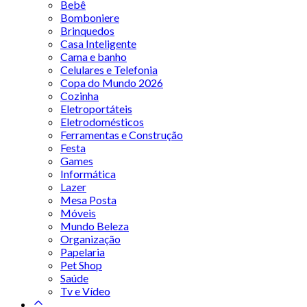
Bebê
Bomboniere
Brinquedos
Casa Inteligente
Cama e banho
Celulares e Telefonia
Copa do Mundo 2026
Cozinha
Eletroportáteis
Eletrodomésticos
Ferramentas e Construção
Festa
Games
Informática
Lazer
Mesa Posta
Móveis
Mundo Beleza
Organização
Papelaria
Pet Shop
Saúde
Tv e Vídeo