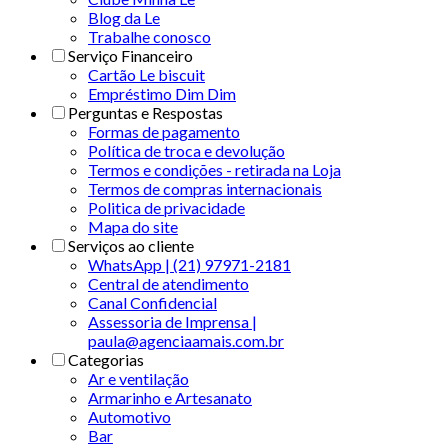
Blog da Le
Trabalhe conosco
Serviço Financeiro
Cartão Le biscuit
Empréstimo Dim Dim
Perguntas e Respostas
Formas de pagamento
Política de troca e devolução
Termos e condições - retirada na Loja
Termos de compras internacionais
Politica de privacidade
Mapa do site
Serviços ao cliente
WhatsApp | (21) 97971-2181
Central de atendimento
Canal Confidencial
Assessoria de Imprensa |
paula@agenciaamais.com.br
Categorias
Ar e ventilação
Armarinho e Artesanato
Automotivo
Bar