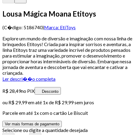
Lousa Mágica Moana Etitoys
(C�digo:
5186740
)
Marca:
EtiToys
Explore um mundo de diversão e imaginação com nossa linha de
brinquedos Etitoys! Criada para inspirar sorrisos e aventuras, a
linha Etitoys traz uma variedade incrível de produtos pensados
para estimular a imaginação, promover o desenvolvimento e
proporcionar horas intermináveis de diversão. Embarque nessa
jornada de aventura e descoberta que vai encantar e cativar a
criançada.
Ler descri��o completa
R$ 28,49
no PIX
Desconto
ou
R$ 29,99
em até 1x de
R$ 29,99
sem juros
Parcele em até
1
x com o cartão
Le Biscuit
Ver mais formas de pagamento
Selecione ou digite a quantidade desejada