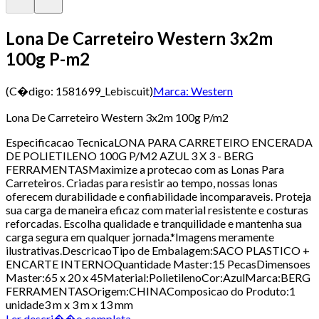
Lona De Carreteiro Western 3x2m
100g P-m2
(C�digo:
1581699_Lebiscuit
)
Marca:
Western
Lona De Carreteiro Western 3x2m 100g P/m2
Especificacao TecnicaLONA PARA CARRETEIRO ENCERADA
DE POLIETILENO 100G P/M2 AZUL 3 X 3 - BERG
FERRAMENTASMaximize a protecao com as Lonas Para
Carreteiros. Criadas para resistir ao tempo, nossas lonas
oferecem durabilidade e confiabilidade incomparaveis. Proteja
sua carga de maneira eficaz com material resistente e costuras
reforcadas. Escolha qualidade e tranquilidade e mantenha sua
carga segura em qualquer jornada.*Imagens meramente
ilustrativas.DescricaoTipo de Embalagem:SACO PLASTICO +
ENCARTE INTERNOQuantidade Master:15 PecasDimensoes
Master:65 x 20 x 45Material:PolietilenoCor:AzulMarca:BERG
FERRAMENTASOrigem:CHINAComposicao do Produto:1
unidade3 m x 3 m x 13 mm
Ler descri��o completa