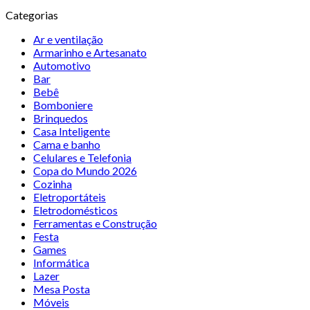
Categorias
Ar e ventilação
Armarinho e Artesanato
Automotivo
Bar
Bebê
Bomboniere
Brinquedos
Casa Inteligente
Cama e banho
Celulares e Telefonia
Copa do Mundo 2026
Cozinha
Eletroportáteis
Eletrodomésticos
Ferramentas e Construção
Festa
Games
Informática
Lazer
Mesa Posta
Móveis