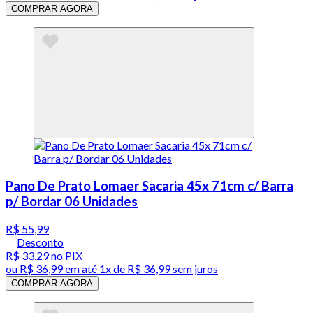
COMPRAR AGORA
Pano De Prato Lomaer Sacaria 45x 71cm c/ Barra
p/ Bordar 06 Unidades
R$ 55,99
Desconto
R$ 33,29
no PIX
ou
R$ 36,99
em até 1x de
R$ 36,99
sem juros
COMPRAR AGORA