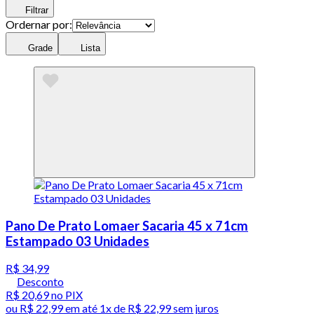
Filtrar
Ordernar por:
Grade
Lista
Pano De Prato Lomaer Sacaria 45 x 71cm
Estampado 03 Unidades
R$ 34,99
Desconto
R$ 20,69
no PIX
ou
R$ 22,99
em até 1x de
R$ 22,99
sem juros