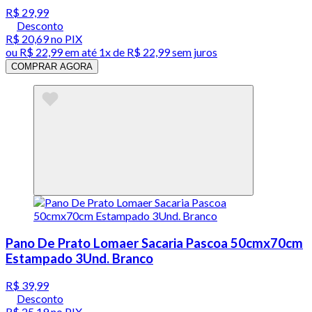
R$ 29,99
Desconto
R$ 20,69
no PIX
ou
R$ 22,99
em até 1x de
R$ 22,99
sem juros
COMPRAR AGORA
Pano De Prato Lomaer Sacaria Pascoa 50cmx70cm
Estampado 3Und. Branco
R$ 39,99
Desconto
R$ 25,19
no PIX