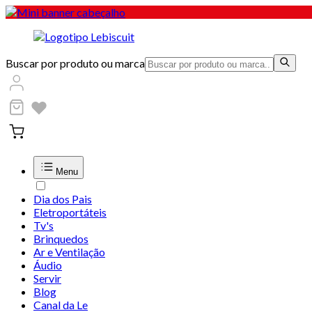
Buscar por produto ou marca
Menu
Dia dos Pais
Eletroportáteis
Tv's
Brinquedos
Ar e Ventilação
Áudio
Servir
Blog
Canal da Le