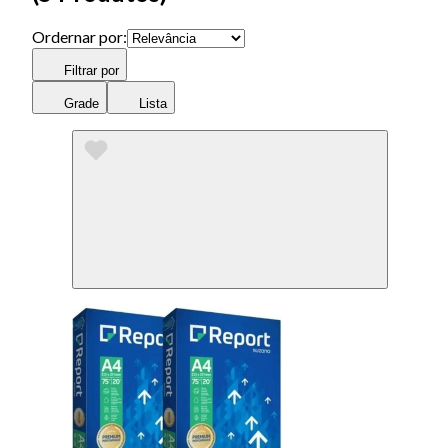
Ordernar por:
Filtrar por
Grade
Lista