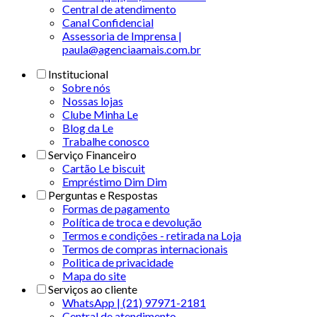
Central de atendimento
Canal Confidencial
Assessoria de Imprensa |
paula@agenciaamais.com.br
Institucional
Sobre nós
Nossas lojas
Clube Minha Le
Blog da Le
Trabalhe conosco
Serviço Financeiro
Cartão Le biscuit
Empréstimo Dim Dim
Perguntas e Respostas
Formas de pagamento
Política de troca e devolução
Termos e condições - retirada na Loja
Termos de compras internacionais
Politica de privacidade
Mapa do site
Serviços ao cliente
WhatsApp | (21) 97971-2181
Central de atendimento