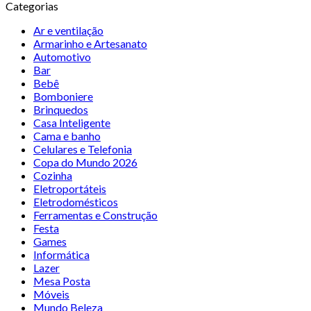
Categorias
Ar e ventilação
Armarinho e Artesanato
Automotivo
Bar
Bebê
Bomboniere
Brinquedos
Casa Inteligente
Cama e banho
Celulares e Telefonia
Copa do Mundo 2026
Cozinha
Eletroportáteis
Eletrodomésticos
Ferramentas e Construção
Festa
Games
Informática
Lazer
Mesa Posta
Móveis
Mundo Beleza