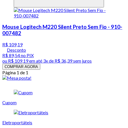
Mouse Logitech M220 Silent Preto Sem Fio - 910-
007482
R$ 109,19
Desconto
R$ 89,54
no PIX
ou
R$ 109,19
em até
3x de R$ 36,39 sem juros
COMPRAR AGORA
Página 1 de 1
Cupom
Eletroportáteis