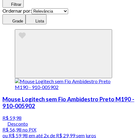
Filtrar
Ordernar por:
Grade
Lista
Mouse Logitech sem Fio Ambidestro Preto M190 -
910-005902
R$ 59,98
Desconto
R$ 56,98
no PIX
ou
R$ 59,98
em até
2x de R$ 29,99 sem juros