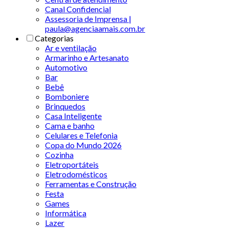
Canal Confidencial
Assessoria de Imprensa |
paula@agenciaamais.com.br
Categorias
Ar e ventilação
Armarinho e Artesanato
Automotivo
Bar
Bebê
Bomboniere
Brinquedos
Casa Inteligente
Cama e banho
Celulares e Telefonia
Copa do Mundo 2026
Cozinha
Eletroportáteis
Eletrodomésticos
Ferramentas e Construção
Festa
Games
Informática
Lazer