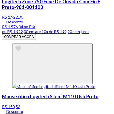
Logitech Zone 750 Fone De Ouvido Com Fio E
Preto-981-001103
R$ 1.922,00
Desconto
R$ 1.576,04
no PIX
ou
R$ 1.922,00
em até
10x de R$ 192,20 sem juros
COMPRAR AGORA
Mouse ótico Logitech Silent M110 Usb Preto
R$ 150,53
Desconto