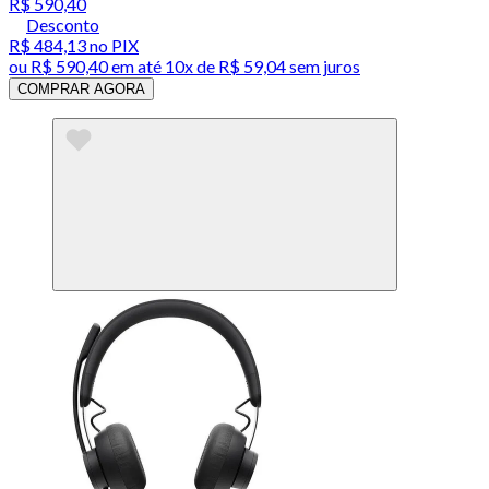
R$ 590,40
Desconto
R$ 484,13
no PIX
ou
R$ 590,40
em até
10x de R$ 59,04 sem juros
COMPRAR AGORA