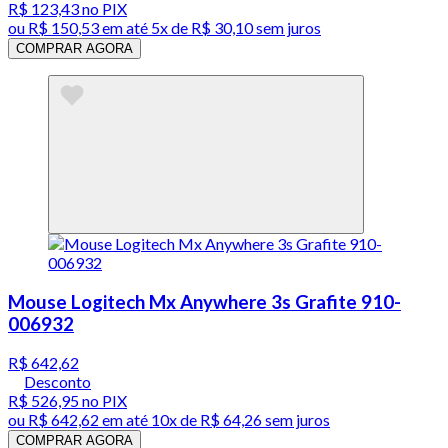
R$ 123,43
no PIX
ou
R$ 150,53
em até
5x de R$ 30,10 sem juros
COMPRAR AGORA
Mouse Logitech Mx Anywhere 3s Grafite 910-
006932
R$ 642,62
Desconto
R$ 526,95
no PIX
ou
R$ 642,62
em até
10x de R$ 64,26 sem juros
COMPRAR AGORA