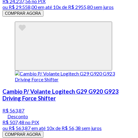
R$ 24.237,56
no PIX
ou
R$ 29.558,00
em até
10x de R$ 2955,80 sem juros
COMPRAR AGORA
Cambio P/ Volante Logitech G29 G920 G923
Driving Force Shifter
R$ 563,87
Desconto
R$ 507,48
no PIX
ou
R$ 563,87
em até
10x de R$ 56,38 sem juros
COMPRAR AGORA