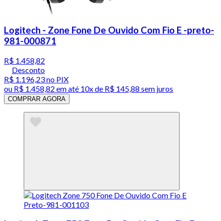
Logitech - Zone Fone De Ouvido Com Fio E -preto-
981-000871
R$ 1.458,82
Desconto
R$ 1.196,23
no PIX
ou
R$ 1.458,82
em até
10x de R$ 145,88 sem juros
COMPRAR AGORA