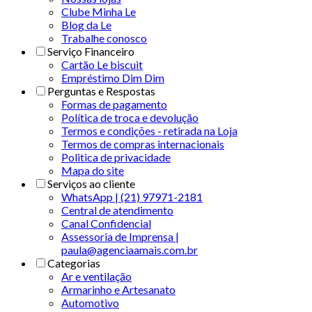
Clube Minha Le
Blog da Le
Trabalhe conosco
Serviço Financeiro
Cartão Le biscuit
Empréstimo Dim Dim
Perguntas e Respostas
Formas de pagamento
Política de troca e devolução
Termos e condições - retirada na Loja
Termos de compras internacionais
Politica de privacidade
Mapa do site
Serviços ao cliente
WhatsApp | (21) 97971-2181
Central de atendimento
Canal Confidencial
Assessoria de Imprensa |
paula@agenciaamais.com.br
Categorias
Ar e ventilação
Armarinho e Artesanato
Automotivo