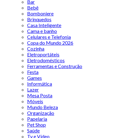
Bar
Bebê
Bomboniere
Brinquedos
Casa Inteligente
Cama e banho
Celulares e Telefonia
Copa do Mundo 2026
Cozinha
Eletroportáteis
Eletrodomésticos
Ferramentas e Construção
Festa
Games
Informática
Lazer
Mesa Posta
Móveis
Mundo Beleza
Organização
Papelaria
Pet Shop
Saúde
Tv e Vídeo