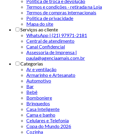
Política de troca e devolução
Termos e condições - retirada na Loja
Termos de compras internacionais
Politica de privacidade
Mapa do site
Serviços ao cliente
WhatsApp | (21) 97971-2181
Central de atendimento
Canal Confidencial
Assessoria de Imprensa |
paula@agenciaamais.com.br
Categorias
Ar e ventilação
Armarinho e Artesanato
Automotivo
Bar
Bebê
Bomboniere
Brinquedos
Casa Inteligente
Cama e banho
Celulares e Telefonia
Copa do Mundo 2026
Cozinha