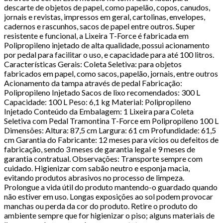
descarte de objetos de papel, como papelão, copos, canudos,
jornais e revistas, impressos em geral, cartolinas, envelopes,
cadernos e rascunhos, sacos de papel entre outros. Super
resistente e funcional, a Lixeira T-Force é fabricada em
Polipropileno injetado de alta qualidade, possui acionamento
por pedal para facilitar o uso, e capacidade para até 100 litros.
Características Gerais: Coleta Seletiva: para objetos
fabricados em papel, como sacos, papelão, jornais, entre outros
Acionamento da tampa através de pedal Fabricação:
Polipropileno Injetado Sacos de lixo recomendados: 300 L
Capacidade: 100 L Peso: 6,1 kg Material: Polipropileno
Injetado Conteúdo da Embalagem: 1 Lixeira para Coleta
Seletiva com Pedal Tramontina T-Force em Polipropileno 100 L
Dimensões: Altura: 87,5 cm Largura: 61 cm Profundidade: 61,5
cm Garantia do Fabricante: 12 meses para vícios ou defeitos de
fabricação, sendo 3 meses de garantia legal e 9 meses de
garantia contratual. Observações: Transporte sempre com
cuidado. Higienizar com sabão neutro e esponja macia,
evitando produtos abrasivos no processo de limpeza.
Prolongue a vida útil do produto mantendo-o guardado quando
não estiver em uso. Longas exposições ao sol podem provocar
manchas ou perda da cor do produto. Retire o produto do
ambiente sempre que for higienizar o piso; alguns materiais de