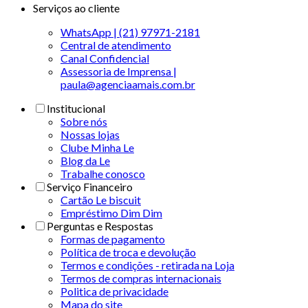
Serviços ao cliente
WhatsApp | (21) 97971-2181
Central de atendimento
Canal Confidencial
Assessoria de Imprensa |
paula@agenciaamais.com.br
Institucional
Sobre nós
Nossas lojas
Clube Minha Le
Blog da Le
Trabalhe conosco
Serviço Financeiro
Cartão Le biscuit
Empréstimo Dim Dim
Perguntas e Respostas
Formas de pagamento
Política de troca e devolução
Termos e condições - retirada na Loja
Termos de compras internacionais
Politica de privacidade
Mapa do site