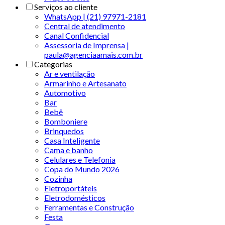
Serviços ao cliente
WhatsApp | (21) 97971-2181
Central de atendimento
Canal Confidencial
Assessoria de Imprensa |
paula@agenciaamais.com.br
Categorias
Ar e ventilação
Armarinho e Artesanato
Automotivo
Bar
Bebê
Bomboniere
Brinquedos
Casa Inteligente
Cama e banho
Celulares e Telefonia
Copa do Mundo 2026
Cozinha
Eletroportáteis
Eletrodomésticos
Ferramentas e Construção
Festa