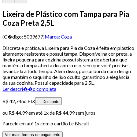
Lixeira de Plástico com Tampa para Pia
Coza Preta 2,5L
(C�digo:
5039677
)
Marca:
Coza
Discreta e prática, a Lixeira para Pia da Coza é feita em plástico
altamente resistente e possui tampa. Disponível na cor preta, a
lixeira pequena para cozinha possui sistema de abertura que
mantém a tampa aberta durante o uso, sem que você precise
levantá-la a todo tempo. Além disso, possui borda com design
que mantém o saquinho de lixo oculto, garantindo a elegância
da sua cozinha. Possui capacidade para 2,5L.
Ler descri��o completa
R$ 42,74
no PIX
Desconto
ou
R$ 44,99
em até 1x de
R$ 44,99
sem juros
Parcele em até
1
x com o cartão
Le Biscuit
Ver mais formas de pagamento