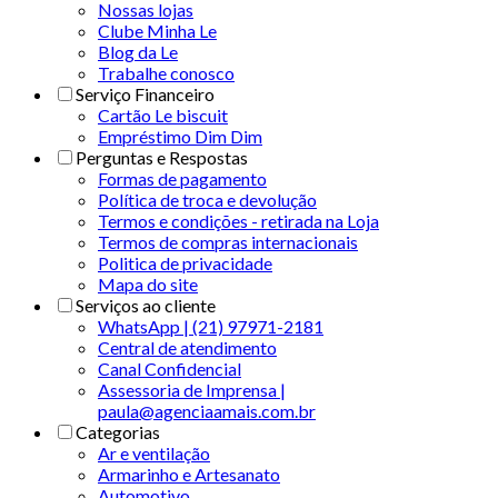
Nossas lojas
Clube Minha Le
Blog da Le
Trabalhe conosco
Serviço Financeiro
Cartão Le biscuit
Empréstimo Dim Dim
Perguntas e Respostas
Formas de pagamento
Política de troca e devolução
Termos e condições - retirada na Loja
Termos de compras internacionais
Politica de privacidade
Mapa do site
Serviços ao cliente
WhatsApp | (21) 97971-2181
Central de atendimento
Canal Confidencial
Assessoria de Imprensa |
paula@agenciaamais.com.br
Categorias
Ar e ventilação
Armarinho e Artesanato
Automotivo