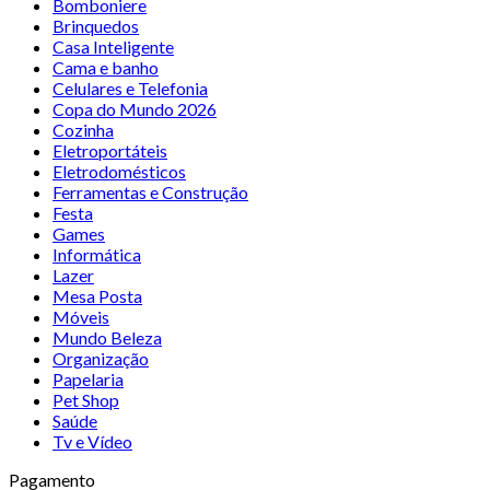
Bomboniere
Brinquedos
Casa Inteligente
Cama e banho
Celulares e Telefonia
Copa do Mundo 2026
Cozinha
Eletroportáteis
Eletrodomésticos
Ferramentas e Construção
Festa
Games
Informática
Lazer
Mesa Posta
Móveis
Mundo Beleza
Organização
Papelaria
Pet Shop
Saúde
Tv e Vídeo
Pagamento