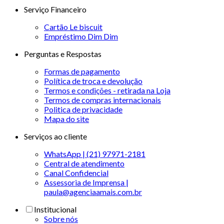
Serviço Financeiro
Cartão Le biscuit
Empréstimo Dim Dim
Perguntas e Respostas
Formas de pagamento
Política de troca e devolução
Termos e condições - retirada na Loja
Termos de compras internacionais
Politica de privacidade
Mapa do site
Serviços ao cliente
WhatsApp | (21) 97971-2181
Central de atendimento
Canal Confidencial
Assessoria de Imprensa |
paula@agenciaamais.com.br
Institucional
Sobre nós