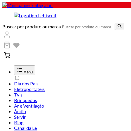
Buscar por produto ou marca
Menu
Dia dos Pais
Eletroportáteis
Tv's
Brinquedos
Ar e Ventilação
Áudio
Servir
Blog
Canal da Le