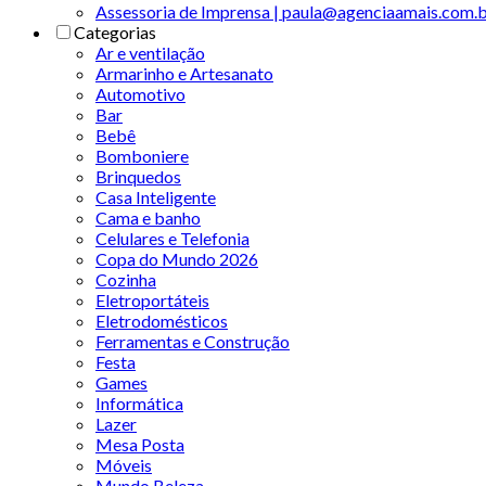
Assessoria de Imprensa | paula@agenciaamais.com.
Categorias
Ar e ventilação
Armarinho e Artesanato
Automotivo
Bar
Bebê
Bomboniere
Brinquedos
Casa Inteligente
Cama e banho
Celulares e Telefonia
Copa do Mundo 2026
Cozinha
Eletroportáteis
Eletrodomésticos
Ferramentas e Construção
Festa
Games
Informática
Lazer
Mesa Posta
Móveis
Mundo Beleza