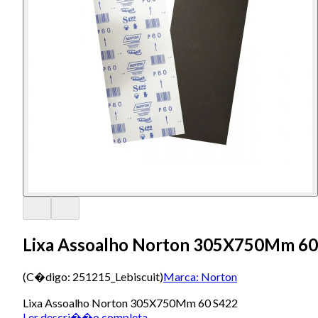
Lixa Assoalho Norton 305X750Mm 60
(C�digo:
251215_Lebiscuit
)
Marca:
Norton
Lixa Assoalho Norton 305X750Mm 60 S422
Ler descri��o completa