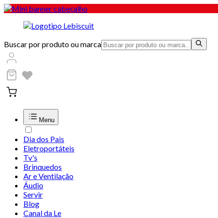
Buscar por produto ou marca
Menu
Dia dos Pais
Eletroportáteis
Tv's
Brinquedos
Ar e Ventilação
Áudio
Servir
Blog
Canal da Le