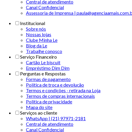
Central de atendimento
Canal Confidencial
Assessoria de Imprensa | paula@agenciaamais.com.
Institucional
Sobre nós
Nossas lojas
Clube Minha Le
Blog da Le
Trabalhe conosco
Serviço Financeiro
Cartão Le biscuit
Empréstimo Dim Dim
Perguntas e Respostas
Formas de pagamento
Política de troca e devolução
Termos e condições - retirada na Loja
Termos de compras internacionais
Politica de privacidade
Mapa do site
Serviços ao cliente
WhatsApp | (21) 97971-2181
Central de atendimento
Canal Confidencial