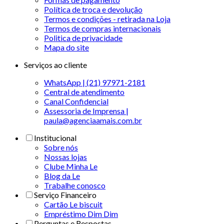
Política de troca e devolução
Termos e condições - retirada na Loja
Termos de compras internacionais
Politica de privacidade
Mapa do site
Serviços ao cliente
WhatsApp | (21) 97971-2181
Central de atendimento
Canal Confidencial
Assessoria de Imprensa |
paula@agenciaamais.com.br
Institucional
Sobre nós
Nossas lojas
Clube Minha Le
Blog da Le
Trabalhe conosco
Serviço Financeiro
Cartão Le biscuit
Empréstimo Dim Dim
Perguntas e Respostas