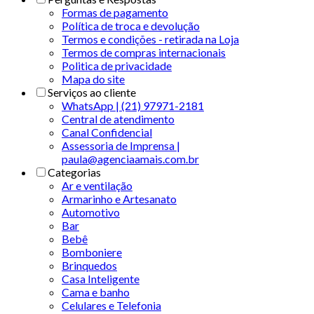
Formas de pagamento
Política de troca e devolução
Termos e condições - retirada na Loja
Termos de compras internacionais
Politica de privacidade
Mapa do site
Serviços ao cliente
WhatsApp | (21) 97971-2181
Central de atendimento
Canal Confidencial
Assessoria de Imprensa |
paula@agenciaamais.com.br
Categorias
Ar e ventilação
Armarinho e Artesanato
Automotivo
Bar
Bebê
Bomboniere
Brinquedos
Casa Inteligente
Cama e banho
Celulares e Telefonia