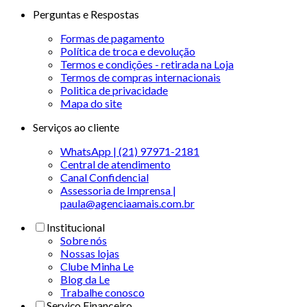
Perguntas e Respostas
Formas de pagamento
Política de troca e devolução
Termos e condições - retirada na Loja
Termos de compras internacionais
Politica de privacidade
Mapa do site
Serviços ao cliente
WhatsApp | (21) 97971-2181
Central de atendimento
Canal Confidencial
Assessoria de Imprensa |
paula@agenciaamais.com.br
Institucional
Sobre nós
Nossas lojas
Clube Minha Le
Blog da Le
Trabalhe conosco
Serviço Financeiro