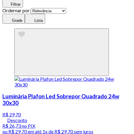
Filtrar
Ordernar por:
Grade
Lista
Luminária Plafon Led Sobrepor Quadrado 24w
30x30
R$ 29,70
Desconto
R$ 26,73
no PIX
ou
R$ 29,70
em até 1x de
R$ 29,70
sem juros