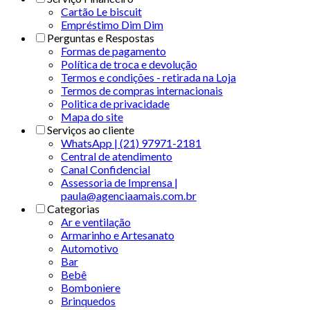
Cartão Le biscuit
Empréstimo Dim Dim
Perguntas e Respostas
Formas de pagamento
Política de troca e devolução
Termos e condições - retirada na Loja
Termos de compras internacionais
Politica de privacidade
Mapa do site
Serviços ao cliente
WhatsApp | (21) 97971-2181
Central de atendimento
Canal Confidencial
Assessoria de Imprensa |
paula@agenciaamais.com.br
Categorias
Ar e ventilação
Armarinho e Artesanato
Automotivo
Bar
Bebê
Bomboniere
Brinquedos