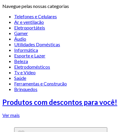
Navegue pelas nossas categorias
Telefones e Celulares
Ar e ventilação
Eletroportáteis
Gamer
Áudio
Utilidades Domésticas
Informática
Esporte e Lazer
Beleza
Eletrodomésticos
Tv e Vídeo
Saúde
Ferramentas e Construção
Brinquedos
Produtos com descontos para você!
Ver mais