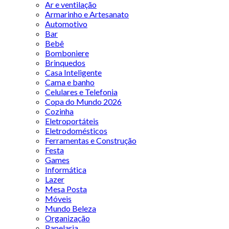
Ar e ventilação
Armarinho e Artesanato
Automotivo
Bar
Bebê
Bomboniere
Brinquedos
Casa Inteligente
Cama e banho
Celulares e Telefonia
Copa do Mundo 2026
Cozinha
Eletroportáteis
Eletrodomésticos
Ferramentas e Construção
Festa
Games
Informática
Lazer
Mesa Posta
Móveis
Mundo Beleza
Organização
Papelaria