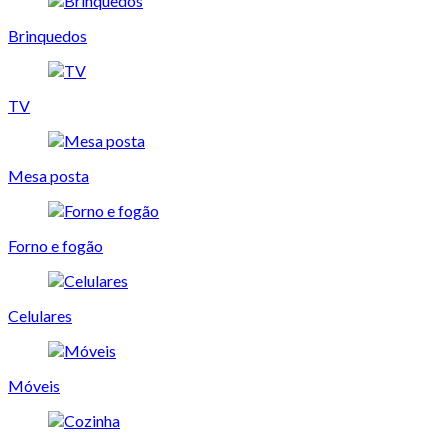
Brinquedos
TV
Mesa posta
Forno e fogão
Celulares
Móveis