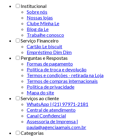
Institucional
Sobre nós
Nossas lojas
Clube Minha Le
Blog da Le
Trabalhe conosco
Serviço Financeiro
Cartão Le biscuit
Empréstimo Dim Dim
Perguntas e Respostas
Formas de pagamento
Política de troca e devolução
Termos e condições - retirada na Loja
Termos de compras internacionais
Politica de privacidade
Mapa do site
Serviços ao cliente
WhatsApp | (21) 97971-2181
Central de atendimento
Canal Confidencial
Assessoria de Imprensa |
paula@agenciaamais.com.br
Categorias