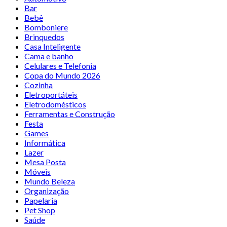
Bar
Bebê
Bomboniere
Brinquedos
Casa Inteligente
Cama e banho
Celulares e Telefonia
Copa do Mundo 2026
Cozinha
Eletroportáteis
Eletrodomésticos
Ferramentas e Construção
Festa
Games
Informática
Lazer
Mesa Posta
Móveis
Mundo Beleza
Organização
Papelaria
Pet Shop
Saúde