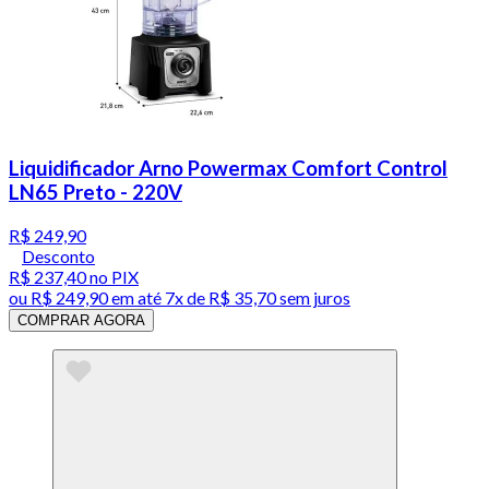
Liquidificador Arno Powermax Comfort Control
LN65 Preto - 220V
R$ 249,90
Desconto
R$ 237,40
no PIX
ou
R$ 249,90
em até
7x de R$ 35,70 sem juros
COMPRAR AGORA