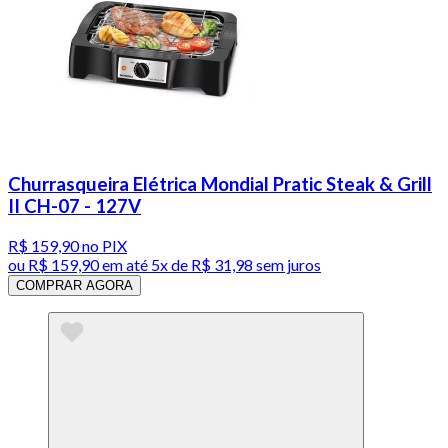
Churrasqueira Elétrica Mondial Pratic Steak & Grill
II CH-07 - 127V
R$ 159,90
no PIX
ou
R$ 159,90
em até
5x de R$ 31,98 sem juros
COMPRAR AGORA