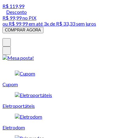
R$ 119,99
Desconto
R$ 99,99
no PIX
ou
R$ 99,99
em até
3x de R$ 33,33 sem juros
COMPRAR AGORA
Cupom
Eletroportáteis
Eletrodom