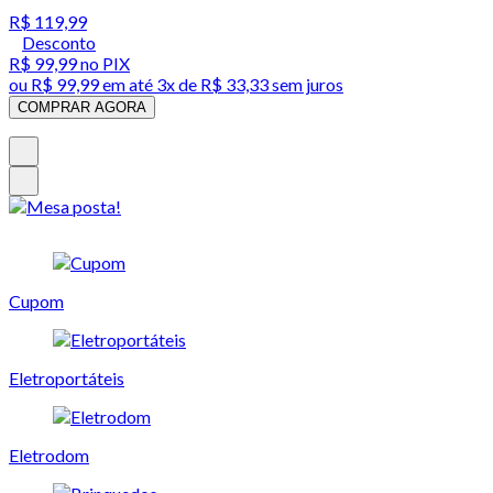
R$ 119,99
Desconto
R$ 99,99
no PIX
ou
R$ 99,99
em até
3x de R$ 33,33 sem juros
COMPRAR AGORA
Cupom
Eletroportáteis
Eletrodom