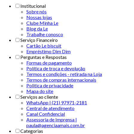
Institucional
Sobre nós
Nossas lojas
Clube Minha Le
Blog da Le
Trabalhe conosco
Serviço Financeiro
Cartão Le biscuit
Empréstimo Dim Dim
Perguntas e Respostas
Formas de pagamento
Política de troca e devolução
Termos e condições - retirada na Loja
Termos de compras internacionais
Politica de privacidade
Mapa do site
Serviços ao cliente
WhatsApp | (21) 97971-2181
Central de atendimento
Canal Confidencial
Assessoria de Imprensa |
paula@agenciaamais.com.br
Categorias