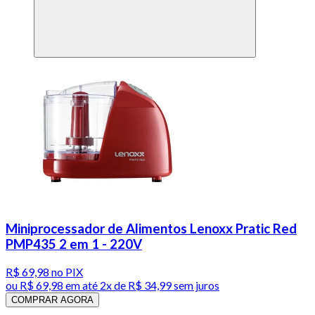
Miniprocessador de Alimentos Lenoxx Pratic Red
PMP435 2 em 1 - 220V
R$ 69,98
no PIX
ou
R$ 69,98
em até
2x de R$ 34,99 sem juros
COMPRAR AGORA