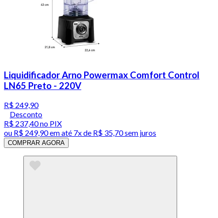
Liquidificador Arno Powermax Comfort Control
LN65 Preto - 220V
R$ 249,90
Desconto
R$ 237,40
no PIX
ou
R$ 249,90
em até
7x de R$ 35,70 sem juros
COMPRAR AGORA