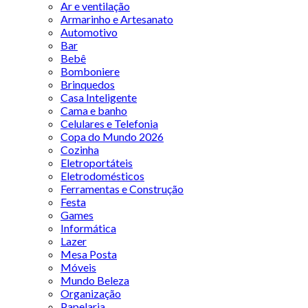
Ar e ventilação
Armarinho e Artesanato
Automotivo
Bar
Bebê
Bomboniere
Brinquedos
Casa Inteligente
Cama e banho
Celulares e Telefonia
Copa do Mundo 2026
Cozinha
Eletroportáteis
Eletrodomésticos
Ferramentas e Construção
Festa
Games
Informática
Lazer
Mesa Posta
Móveis
Mundo Beleza
Organização
Papelaria