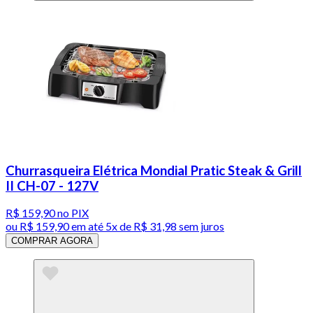
Churrasqueira Elétrica Mondial Pratic Steak & Grill
II CH-07 - 127V
R$ 159,90
no PIX
ou
R$ 159,90
em até
5x de R$ 31,98 sem juros
COMPRAR AGORA