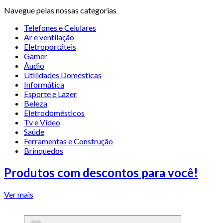
Navegue pelas nossas categorias
Telefones e Celulares
Ar e ventilação
Eletroportáteis
Gamer
Áudio
Utilidades Domésticas
Informática
Esporte e Lazer
Beleza
Eletrodomésticos
Tv e Vídeo
Saúde
Ferramentas e Construção
Brinquedos
Produtos com descontos para você!
Ver mais