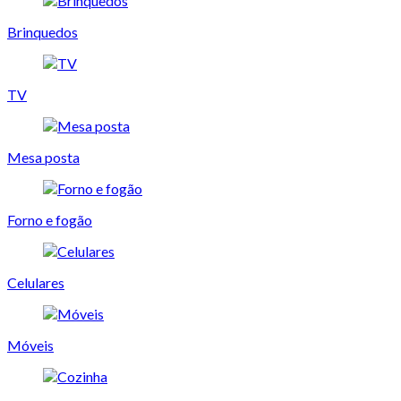
Brinquedos
TV
Mesa posta
Forno e fogão
Celulares
Móveis