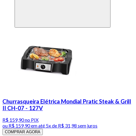
Churrasqueira Elétrica Mondial Pratic Steak & Grill
II CH-07 - 127V
R$ 159,90
no PIX
ou
R$ 159,90
em até
5x de R$ 31,98 sem juros
COMPRAR AGORA