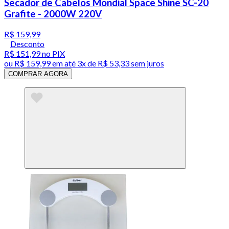
Secador de Cabelos Mondial Space Shine SC-20
Grafite - 2000W 220V
R$ 159,99
Desconto
R$ 151,99
no PIX
ou
R$ 159,99
em até
3x de R$ 53,33 sem juros
COMPRAR AGORA