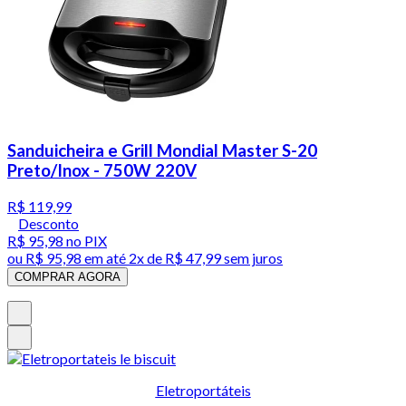
Sanduicheira e Grill Mondial Master S-20
Preto/Inox - 750W 220V
R$ 119,99
Desconto
R$ 95,98
no PIX
ou
R$ 95,98
em até
2x de R$ 47,99 sem juros
COMPRAR AGORA
Eletroportáteis