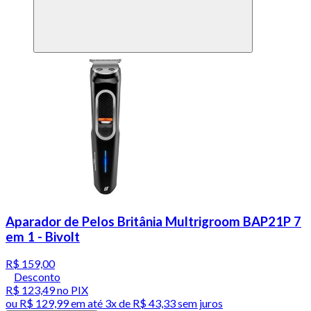
Aparador de Pelos Britânia Multrigroom BAP21P 7
em 1 - Bivolt
R$ 159,00
Desconto
R$ 123,49
no PIX
ou
R$ 129,99
em até
3x de R$ 43,33 sem juros