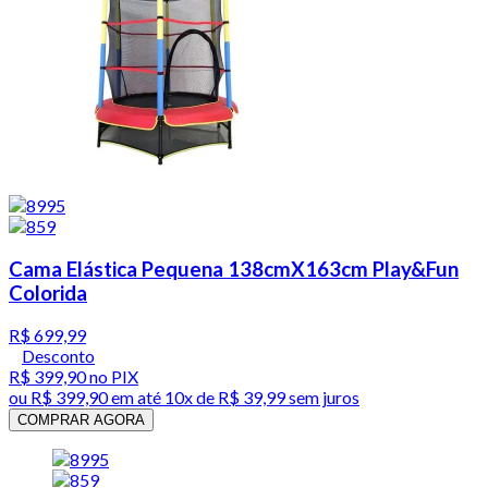
Cama Elástica Pequena 138cmX163cm Play&Fun
Colorida
R$ 699,99
Desconto
R$ 399,90
no PIX
ou
R$ 399,90
em até
10x de R$ 39,99 sem juros
COMPRAR AGORA