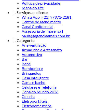
Politica de privacidade
Mapa do site
Serviços ao cliente
WhatsApp | (21) 97971-2181
Central de atendimento
Canal Confidencial
Assessoria de Imprensa |
paula@agenciaamais.com.br
Categorias
Ar e ventilação
Armarinho e Artesanato
Automotivo
Bar
Bebê
Bomboniere
Brinquedos
Casa Inteligente
Cama e banho
Celulares e Telefonia
Copa do Mundo 2026
Cozinha
Eletroportáteis
Eletrodomésticos