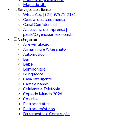
Mapa do site
Serviços ao cliente
WhatsApp | (21) 97971-2181
Central de atendimento
Canal Confidencial
Assessoria de Imprensa |
paula@agenciaamais.com.br
Categorias
Ar e ventilação
Armarinho e Artesanato
Automotivo
Bar
Bebê
Bomboniere
Brinquedos
Casa Inteligente
Cama e banho
Celulares e Telefonia
Copa do Mundo 2026
Cozinha
Eletroportáteis
Eletrodomésticos
Ferramentas e Construção