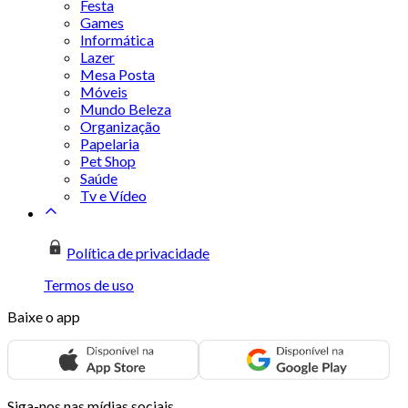
Festa
Games
Informática
Lazer
Mesa Posta
Móveis
Mundo Beleza
Organização
Papelaria
Pet Shop
Saúde
Tv e Vídeo
Política de privacidade
Termos de uso
Baixe o app
Siga-nos nas mídias sociais