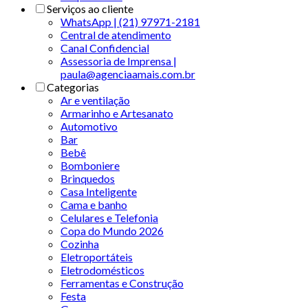
Serviços ao cliente
WhatsApp | (21) 97971-2181
Central de atendimento
Canal Confidencial
Assessoria de Imprensa |
paula@agenciaamais.com.br
Categorias
Ar e ventilação
Armarinho e Artesanato
Automotivo
Bar
Bebê
Bomboniere
Brinquedos
Casa Inteligente
Cama e banho
Celulares e Telefonia
Copa do Mundo 2026
Cozinha
Eletroportáteis
Eletrodomésticos
Ferramentas e Construção
Festa