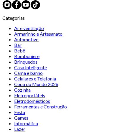
Categorias
Ar e ventilação
Armarinho e Artesanato
Automotivo
Bar
Bebê
Bomboniere
Brinquedos
Casa Inteligente
Cama e banho
Celulares e Telefonia
Copa do Mundo 2026
Cozinha
Eletroportáteis
Eletrodomésticos
Ferramentas e Construção
Festa
Games
Informática
Lazer