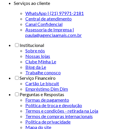
Serviços ao cliente
WhatsApp | (21) 97971-2181
Central de atendimento
Canal Confidencial
Assessoria de Imprensa |
paula@agenciaamais.com.br
Institucional
Sobre nós
Nossas lojas
Clube Minha Le
Blog da Le
Trabalhe conosco
Serviço Financeiro
Cartão Le biscuit
Empréstimo Dim Dim
Perguntas e Respostas
Formas de pagamento
Política de troca e devolução
Termos e condições - retirada na Loja
Termos de compras internacionais
Politica de privacidade
Mapa do site