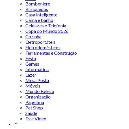
Bomboniere
Brinquedos
Casa Inteligente
Cama e banho
Celulares e Telefonia
Copa do Mundo 2026
Cozinha
Eletroportáteis
Eletrodomésticos
Ferramentas e Construção
Festa
Games
Informática
Lazer
Mesa Posta
Móveis
Mundo Beleza
Organização
Papelaria
Pet Shop
Saúde
Tv e Vídeo