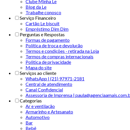
Clube Minha Le
Blog da Le
Trabalhe conosco
Serviço Financeiro
Cartão Le biscuit
Empréstimo Dim Dim
Perguntas e Respostas
Formas de pagamento
Política de troca e devolução
Termos e condições - retirada na Loja
Termos de compras internacionais
Politica de privacidade
Mapa do site
Serviços ao cliente
WhatsApp | (21) 97971-2181
Central de atendimento
Canal Confidencial
Assessoria de Imprensa | paula@agenciaamais.com.
Categorias
Ar e ventilação
Armarinho e Artesanato
Automotivo
Bar
Bebê