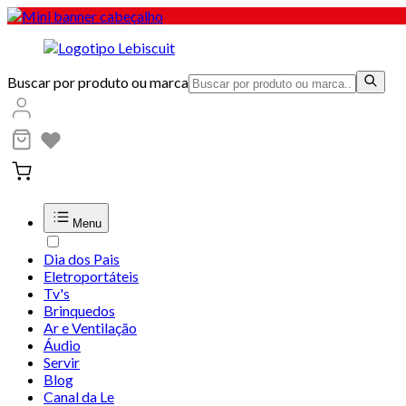
Buscar por produto ou marca
Menu
Dia dos Pais
Eletroportáteis
Tv's
Brinquedos
Ar e Ventilação
Áudio
Servir
Blog
Canal da Le