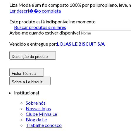
Liza Moda é um fio composto 100% por polipropileno, leve, m
Ler descri��o completa
Este produto está indisponivel no momento
Buscar produtos similares
Avise-me quando estiver disponivel
Vendido e entregue por:
LOJAS LE BISCUIT S/A
Descrição do produto
Ficha Técnica
Sobre a Le biscuit
Institucional
Sobre nós
Nossas lojas
Clube Minha Le
Blog da Le
Trabalhe conosco